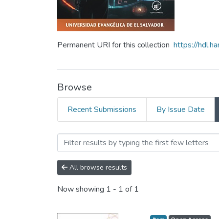
Permanent URI for this collection
https://hdl.
Browse
Recent Submissions
By Issue Date
Browsing Revista Ciencia,
All browse results
Now showing
1 - 1 of 1