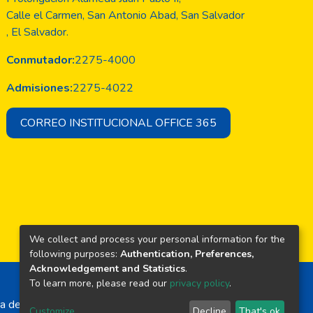
Calle el Carmen, San Antonio Abad, San Salvador
, El Salvador.
Conmutador:
2275-4000
Admisiones:
2275-4022
CORREO INSTITUCIONAL OFFICE 365
We collect and process your personal information for the
following purposes:
Authentication, Preferences,
Acknowledgement and Statistics
.
To learn more, please read our
privacy policy
.
a de El Salvador
Customize
Decline
That's ok