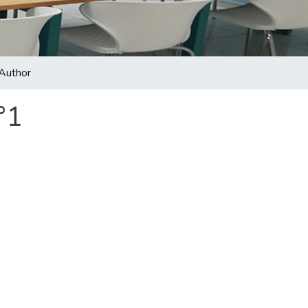
Author
°1