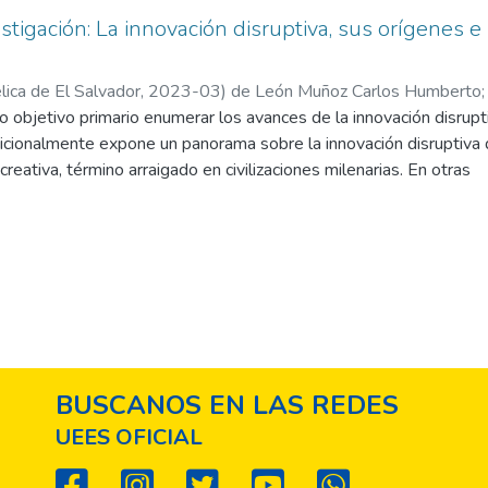
stigación: La innovación disruptiva, sus orígenes e
ica de El Salvador,
2023-03
)
de León Muñoz Carlos Humberto
mo objetivo primario enumerar los avances de la innovación disrupti
icionalmente expone un panorama sobre la innovación disruptiva 
reativa, término arraigado en civilizaciones milenarias. En otras
 hace relación a que no puede existir desarrollo sin destrucción. 
ceso de transformación de las sociedades, así como sus principal
 los sistemas educativos, que es una de las áreas de mayor influen
es. La correlación entre los altos niveles educativos de los habi
a; la lentitud con que se modifican los procesos educativos tiene
egiones del mundo; la educación, especialmente en Latinoamérica,
eza y mejorar la calidad de vida de sus habitantes.
BUSCANOS EN LAS REDES
UEES OFICIAL