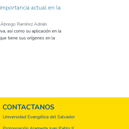
 importancia actual en la
;
Ábrego Ramírez Adrián
va, así como su aplicación en la
que tiene sus orígenes en la
Se presenta el impacto que esta
es exponentes y aportes para que
cia en el desarrollo de las
tantes de un país con el desarrollo
 un impacto negativo en el
 necesita innovaciones disruptivas
CONTACTANOS
Universidad Evangélica del Salvador
Prolongación Alameda Juan Pablo II,