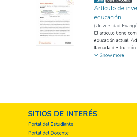
Item
Open Access
Artículo de inve
educación
(
Universidad Evangél
El artículo tiene co
educación actual. Ad
llamada destrucción c
palabras, el vocablo
Show more
ejerce sobre el pro
sirva de cimiento en
economías y sociedad
de esa nación es alt
crecimiento de las r
para reducir la pobr
SITIOS DE INTERÉS
Portal del Estudiante
Portal del Docente