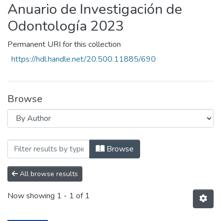
Anuario de Investigación de
Odontología 2023
Permanent URI for this collection
https://hdl.handle.net/20.500.11885/690
Browse
Browsing Anuario de Investigación de O
Browse
All browse results
Now showing
1 - 1 of 1