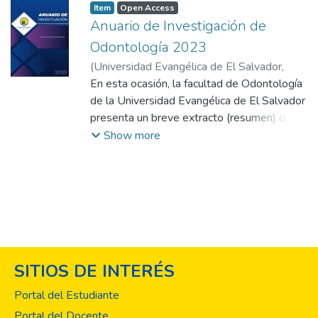
Item
Open Access
Anuario de Investigación de
Odontología 2023
(
Universidad Evangélica de El Salvador,
2023
En esta ocasión, la facultad de Odontología
)
Facultad de Odontología
de la Universidad Evangélica de El Salvador
presenta un breve extracto (resumen) de
cada uno de los trabajos investigativos de
Show more
los estudiantes de la carrera del Doctorado
en Cirugía Dental, y de innovación de la
carrera del Técnico en Asistencia
Odontológica, recopilados durante el año. A
través de este Anuario se difunden los
logros de investigaciones de catedra y del
Taller de Investigación. En todos ellos se
SITIOS DE INTERÉS
refleja el esfuerzo de
los estudiantes en la búsqueda de nuevos
Portal del Estudiante
conocimientos, guiados por sus docentes
Portal del Docente