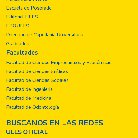
para que logren obtener un criterio analítico
Escuela de Posgrado
y crítico del fenómeno en estudio. Como
Institución de Educación Superior estamos
Editorial UEES
comprometidos en promover la
EPOUEES
investigación de distintos ejes temáticos,
Dirección de Capellanía Universitaria
seleccionados institucionalmente y basados
Graduados
en las necesidades de país, tratando de
Facultades
encontrar soluciones a diversas
problemáticas de nuestra realidad, sean
Facultad de Ciencias Empresariales y Económicas
estas sociales, ambientales, culturales, etc.
Facultad de Ciencias Jurídicas
Teniendo claro que la investigación es un
Facultad de Ciencias Sociales
proceso complejo, creativo y sistemático
Facultad de Ingenieria
realizado para aumentar el acervo de
conocimientos, y clave para que el progreso
Facultad de Medicina
educativo potencialice el progreso de las
Facultad de Odontología
naciones. Para la Facultad de Odontología
de la UEES (Universidad Evangélica de El
BUSCANOS EN LAS REDES
Salvador) es importante formar
UEES OFICIAL
profesionales con competencias