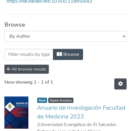
https://hdl.handle.net/20.500.11885/683
Browse
Browsing Anuario de Invetigación 2023 
Browse
All browse results
Now showing
1 - 1 of 1
Item
Open Access
Anuario de Investigación Facultad
de Medicina 2023
(
Universidad Evangélica de El Salvador,