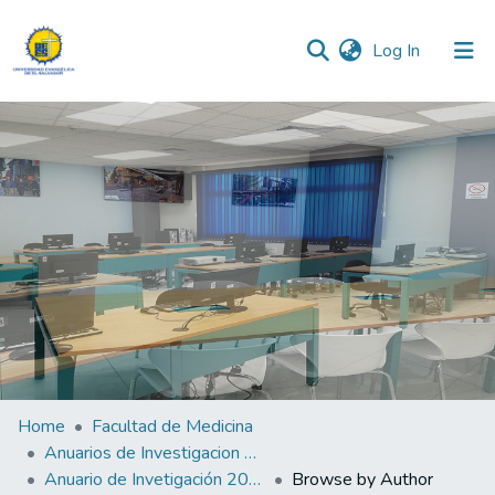
(current)
Log In
Communities & Collections
All of DSpace
Home
Facultad de Medicina
Anuarios de Investigacion de la Facultad de Medicina
Anuario de Invetigación 2023
Browse by Author