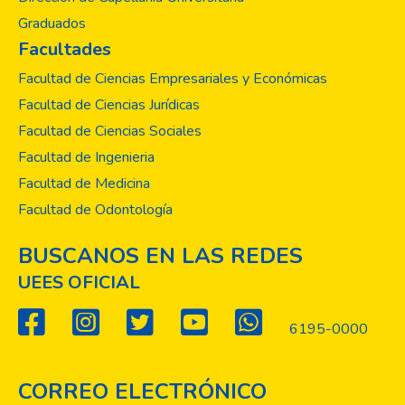
trabajo arduo, la pasión y la curiosidad
Graduados
intelectual que nuestros estudiantes han
Facultades
puesto en sus proyectos. Esperamos que
este Anuario sea una fuente de inspiración y
Facultad de Ciencias Empresariales y Económicas
conocimiento para todos los miembros de
Facultad de Ciencias Jurídicas
nuestra comunidad académica y para
Facultad de Ciencias Sociales
aquellos interesados en la investigación
Facultad de Ingenieria
científica. Cada investigación presentada
representa un paso hacia la mejora de la
Facultad de Medicina
salud y el bienestar de la sociedad.
Facultad de Odontología
Agradecemos a nuestros estudiantes por
su dedicación, a nuestros profesores por su
BUSCANOS EN LAS REDES
orientación y apoyo, y a todos los
UEES OFICIAL
involucrados en el fomento de la
investigación en nuestra Facultad. Juntos,
6195-0000
estamos construyendo un futuro más
saludable y prometedor.
CORREO ELECTRÓNICO