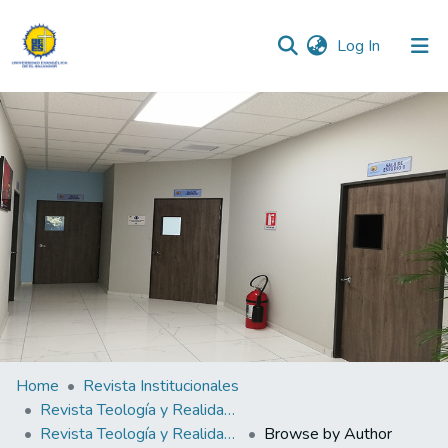
(current)
Log In
Communities & Collections
All of DSpace
Home
Revista Institucionales
Revista Teología y Realidad "Fides Quaerens Intellectum" (La fe busca pensar)
Revista Teología y Realidad "Fides Quaerens Intellectum"(La fé buscar pensar) N°2
Browse by Author