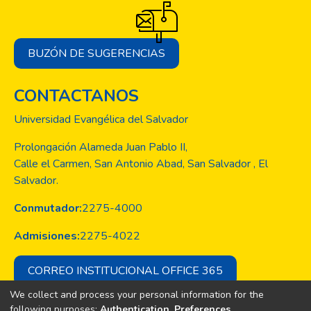
BUZÓN DE SUGERENCIAS
CONTACTANOS
Universidad Evangélica del Salvador
Prolongación Alameda Juan Pablo II,
Calle el Carmen, San Antonio Abad, San Salvador , El
Salvador.
Conmutador:
2275-4000
Admisiones:
2275-4022
CORREO INSTITUCIONAL OFFICE 365
We collect and process your personal information for the
following purposes:
Authentication, Preferences,