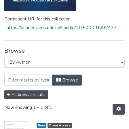
Permanent URI for this collection
https://dsuees.uees.edu.sv/handle/20.500.11885/477
Browse
Browsing Revista Teología y Realidad "F
Browse
All browse results
Now showing
1 - 1 of 1
Item
Open Access