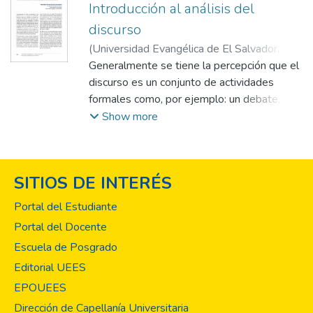
Introducción al análisis del
discurso
(
Universidad Evangélica de El Salvador,
2021-07
Generalmente se tiene la percepción que el
)
Mejía de Hernández, Brendhaly
Marisol
discurso es un conjunto de actividades
formales como, por ejemplo: un debate, un
certamen de oratoria, una ponencia, entre
Show more
otras definiciones. Sin embargo, el término
engloba aspectos más profundos y en cierta
medida que ocurren cotidianamente, esto
SITIOS DE INTERÉS
es, a través del lenguaje. Hablar de discurso
es
Portal del Estudiante
complejo, pues está presente en toda la
Portal del Docente
actividad del ser humano y como es sabido
Escuela de Posgrado
el
ser humano está inmerso en un contexto
Editorial UEES
social, por lo tanto, para que exista el
EPOUEES
desarrollo
Dirección de Capellanía Universitaria