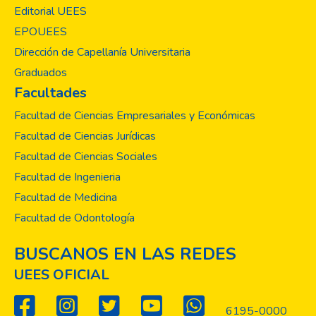
requieren servicios como la atención
Editorial UEES
psicológica, la formación en tópicos de
EPOUEES
atención a la primera infancia, o el apoyo y
Dirección de Capellanía Universitaria
orientación en los
Graduados
problemas específicos de aprendizaje y
Facultades
hasta poder participar en diversas
actividades integradoras las cuales incluyen
Facultad de Ciencias Empresariales y Económicas
aspectos formativos y de recreación; todos
Facultad de Ciencias Jurídicas
estos proyectos se ejecutan durante todo
Facultad de Ciencias Sociales
el año lectivo contemplado en el calendario
Facultad de Ingenieria
académico universitario
Facultad de Medicina
Facultad de Odontología
BUSCANOS EN LAS REDES
UEES OFICIAL
6195-0000