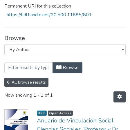
Permanent URI for this collection
https://hdl.handle.net/20.500.11885/801
Browse
Browsing Anurio de Vinculación Social C
Browse
All browse results
Now showing
1 - 1 of 1
Item
Open Access
Anuario de Vinculación Social
Ciencias Sociales “Profesor y Dr.