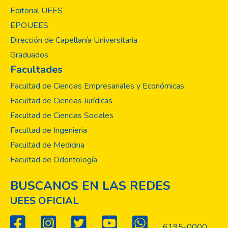
de cátedra de fundamentos de electrónica.
Editorial UEES
A través de este los estudiantes podrán
EPOUEES
desarrollar, en un primer acercamiento, una
Dirección de Capellanía Universitaria
buena base teórica respecto a leyes y
Graduados
teoremas de análisis de circuitos analógicos;
Facultades
posteriormente, realizar prácticas y
resolución de ejercicios que terminen de
Facultad de Ciencias Empresariales y Económicas
cimentar los conocimientos. Además, por
Facultad de Ciencias Jurídicas
medio de casos de aplicación, generar en el
Facultad de Ciencias Sociales
estudiante pensamiento crítico con el que
Facultad de Ingenieria
definirá la operación de los diferentes
elementos dentro de un circuito. Como
Facultad de Medicina
primer punto el manual expone las
Facultad de Odontología
características eléctricas básicas asociadas
a cada uno de los elementos que conforman
BUSCANOS EN LAS REDES
un circuito; para luego analizar con ejemplos
UEES OFICIAL
las leyes de circuitos, así como los métodos
de solución a las estructuras comunes de
6195-0000