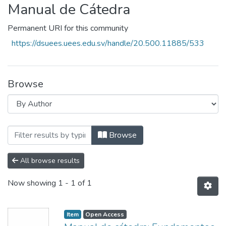
Manual de Cátedra
Permanent URI for this community
https://dsuees.uees.edu.sv/handle/20.500.11885/533
Browse
Browsing Manual de Cátedra by Author 
Browse
All browse results
Now showing
1 - 1 of 1
Item
Open Access