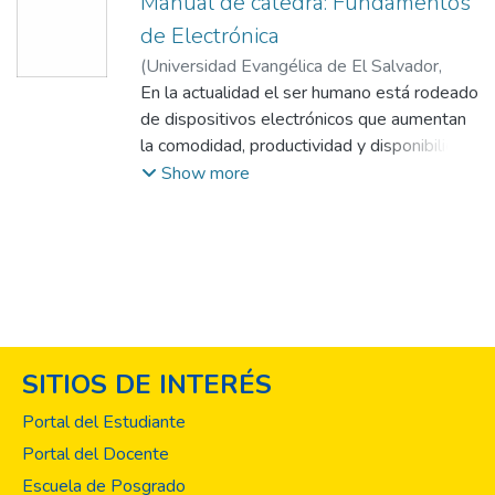
Manual de cátedra: Fundamentos
de Electrónica
(
Universidad Evangélica de El Salvador,
2019
En la actualidad el ser humano está rodeado
)
Calderón López, Teddy Miguel
de dispositivos electrónicos que aumentan
la comodidad, productividad y disponibilidad
en sus labores cotidianas; desde aquellos
Show more
de uso doméstico que incrementan su
bienestar general, hasta los que funcionan
como herramientas esenciales en el lugar
de trabajo.Debido a estas situaciones de
cambios e incorporación de aparatos
eléctricos a los distintos ámbitos es
necesario formar profesionales capacitados
SITIOS DE INTERÉS
con las herramientas teóricas y prácticas
para analizar, comprender y generar
Portal del Estudiante
conclusiones respecto a la operación de
Portal del Docente
diversos dispositivos. Es así como surge la
Escuela de Posgrado
necesidad de elaborar el presente manual