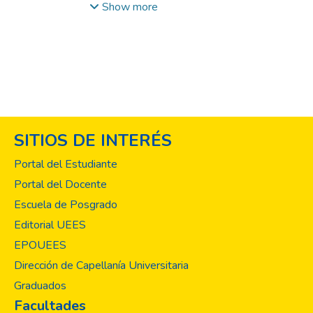
bucodental más prevalente dentro de la
Show more
población, afectando a ambos sexos y a los
diferentes grupos etarios sin hacer
distinción entre ellos. El objetivo de la
presente investigación fue determinar
índices epidemiológicos de caries dental en
el Proyecto de Salud Bucal del Centro de
Desarrollo Integral La Gran comisión del
SITIOS DE INTERÉS
cantón San Isidro los Planes de San
Salvador. La investigación tuvo un enfoque
Portal del Estudiante
cuantitativo; se realizó un análisis de
Portal del Docente
expedientes de los niños atendidos desde
Escuela de Posgrado
el 2014-2022 en los cuales se examinaron
177 fichas de diagnóstico y se
Editorial UEES
determinaron indicadores de prevalencia de
EPOUEES
caries dental, índices cariogénicos y de placa
Dirección de Capellanía Universitaria
bacteriana para diagnosticar el estado de la
Graduados
salud bucal en la comunidad. Se encontró
Facultades
que los índices de caries dental en dentición