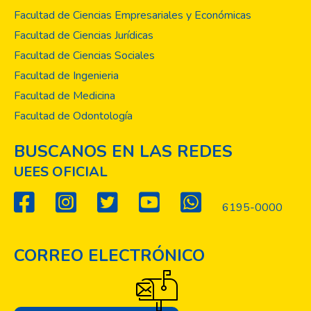
primaria son de 8.96, en dentición
Facultad de Ciencias Empresariales y Económicas
permanente de 4.13 y el índice de O’Leary
Facultad de Ciencias Jurídicas
es de 53.12 %. En conclusión, se observa
Facultad de Ciencias Sociales
que la prevalencia de caries dental en la
Facultad de Ingenieria
población es del 91 %, el riesgo cariogénico
en dentición primaria es catalogado según la
Facultad de Medicina
Organización Mundial de la Salud como un
Facultad de Odontología
riesgo muy alto y el riesgo en la dentición
permanente se clasificó como un riesgo
BUSCANOS EN LAS REDES
moderado en la población de niños del
UEES OFICIAL
Centro de Desarrollo Integral La Gran
Comisión.
6195-0000
CORREO ELECTRÓNICO