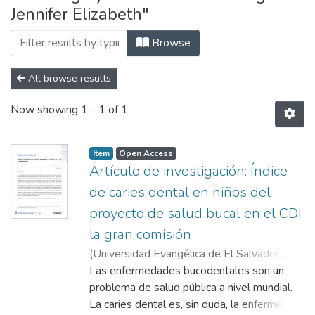
Jennifer Elizabeth"
Browse
All browse results
Now showing
1 - 1 of 1
Item
Open Access
Artículo de investigación: Índice
de caries dental en niños del
proyecto de salud bucal en el CDI
la gran comisión
(
Universidad Evangélica de El Salvador,
2023-07
Las enfermedades bucodentales son un
)
Aldana Salguero Jennifer
Elizabeth
problema de salud pública a nivel mundial.
La caries dental es, sin duda, la enfermedad