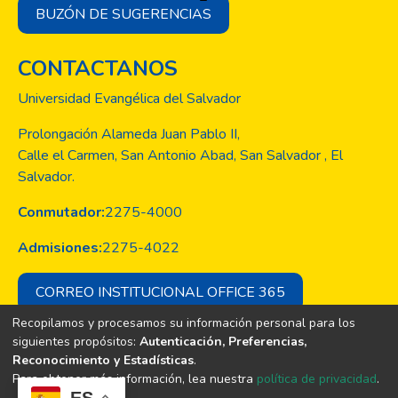
BUZÓN DE SUGERENCIAS
CONTACTANOS
Universidad Evangélica del Salvador
Prolongación Alameda Juan Pablo II,
Calle el Carmen, San Antonio Abad, San Salvador , El
Salvador.
Conmutador:
2275-4000
Admisiones:
2275-4022
CORREO INSTITUCIONAL OFFICE 365
Recopilamos y procesamos su información personal para los
siguientes propósitos:
Autenticación, Preferencias,
Reconocimiento y Estadísticas
.
Copyright © Todos los derechos son
Para obtener más información, lea nuestra
política de privacidad
.
de la Universidad Evangélica de El
ES