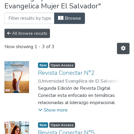
Evangelica Mujer El Salvador"
Browse
All browse results
Now showing
1 - 3 of 3
Item
Open Access
Revista Conectar N°2
(
Universidad Evangélica de El Salvador,
2024-08
Segunda Edición de Revista Digital
)
Alianza Evangelica Mujer El
Salvador
Conectar esta enfocado en temáticas
relacionadas al liderazgo inspiracional.
Show more
Item
Open Access
Revista Conectar N°5