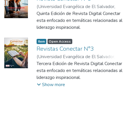
(
Universidad Evangélica de El Salvador,
2026
Quinta Edición de Revista Digital Conectar
)
Alianza Evangelica Mujer El Salvador
esta enfocado en temáticas relacionadas al
liderazgo inspiracional.
Item
Open Access
Revistas Conectar N°3
(
Universidad Evangélica de El Salvador,
2025-02
Tercera Edición de Revista Digital Conectar
)
Alianza Evangelica Mujer El
Salvador
esta enfocado en temáticas relacionadas al
liderazgo inspiracional.
Show more