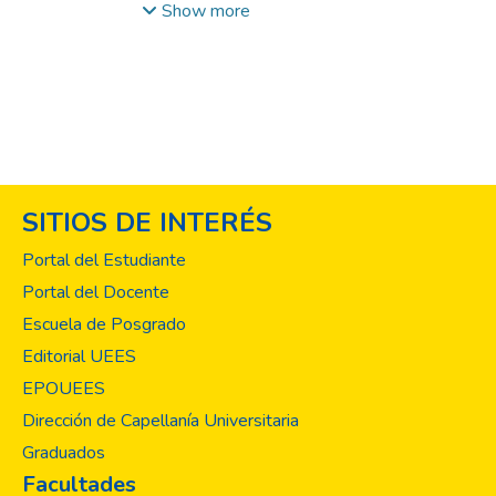
superior basada en valores cristianos ha
Show more
iniciado una serie de acciones para el
fomento de la propuesta axiológica de su
Modelo educativo. (UEES Modelo
Educativo, 2015). Estas acciones se han
dirigido al personal administrativo y
docente. En ese contexto se diseña el
“Curso de valores para docentes Hora
SITIOS DE INTERÉS
Clase”, alojado en el Campus virtual de la
UEES, por la temática se escogió el
Portal del Estudiante
aprendizaje vivencial, el aula invertida y en
Portal del Docente
particular el sociodrama. Entre los
Escuela de Posgrado
propósitos de este curso de valores
tenemos el fomento y desarrollo de valores
Editorial UEES
en la Comunidad universitaria UEES, a fin de
EPOUEES
ayudar a los individuos a colaborar a la
Dirección de Capellanía Universitaria
creación de un ambiente de trabajo
Graduados
agradable y productivo. Fortalecer el
Facultades
razonamiento ético y decisiones morales, en