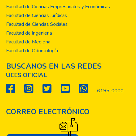
las actividades cotidianas de los miembros
Facultad de Ciencias Empresariales y Económicas
de la comunidad universitaria, administrar
Facultad de Ciencias Jurídicas
mejor sus vidas laborales o profesionales. Y
Facultad de Ciencias Sociales
en general a ser personas y profesionales
Facultad de Ingenieria
más felices y satisfechos viviendo los cinco
valores institucionales UEES: Integridad,
Facultad de Medicina
compromiso, excelencia, solidaridad y
Facultad de Odontología
servicio. El presente documento contiene la
descripción de la experiencia pedagógica en
BUSCANOS EN LAS REDES
el área de las tendencias educativas,
UEES OFICIAL
aplicación del aprendizaje vivencial en
modalidad virtual y, en particular del
6195-0000
Sociodrama para el aprendizaje e
interiorización de los valores de la UEES.
CORREO ELECTRÓNICO