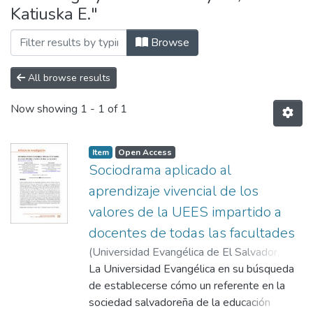
Katiuska E."
Browse
All browse results
Now showing
1 - 1 of 1
Item
Open Access
Sociodrama aplicado al
aprendizaje vivencial de los
valores de la UEES impartido a
docentes de todas las facultades
(
Universidad Evangélica de El Salvador,
2022-12
La Universidad Evangélica en su búsqueda
)
Alvayero, Katiuska E.
;
Meléndez,
César
de establecerse cómo un referente en la
sociedad salvadoreña de la educación