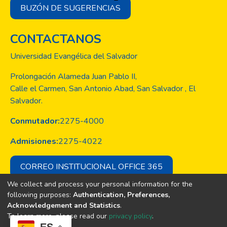
BUZÓN DE SUGERENCIAS
CONTACTANOS
Universidad Evangélica del Salvador
Prolongación Alameda Juan Pablo II,
Calle el Carmen, San Antonio Abad, San Salvador , El
Salvador.
Conmutador:
2275-4000
Admisiones:
2275-4022
CORREO INSTITUCIONAL OFFICE 365
We collect and process your personal information for the
following purposes:
Authentication, Preferences,
Acknowledgement and Statistics
.
Copyright © Todos los derechos son
To learn more, please read our
privacy policy
.
de la Universidad Evangélica de El
ES