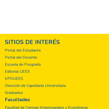
altas 26,602 casos y 775 muertes2. Por su
parte, las Universidades como Instituciones
de Educación Superior (IES) tienen
responsabilidad social y, además, como
parte de sus funciones sustantivas deben
promover espacios reflexivos para crear una
cultura preventiva y de promoción de la
SITIOS DE INTERÉS
salud.Es así que la información sobre nuevas
características de la fisiopatología de la
Portal del Estudiante
infección por este virus, diariamente arrojan
Portal del Docente
nuevos datos que con los días se reafirman
Escuela de Posgrado
o descartan. De igual manera surgen
continuamente mitos en relación con su
Editorial UEES
propagación y formas de prevención: «Las
EPOUEES
mascarillas quirúrgicas u otras como las N-
Dirección de Capellanía Universitaria
95 provocan intoxicación por dióxido de
Graduados
carbono o falta de oxígeno» (las mascarillas
Facultades
N95 debidamente aprobadas por
organismos reguladores tales como el
Facultad de Ciencias Empresariales y Económicas