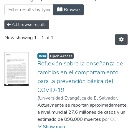
Browse
All browse results
Now showing
1 - 1 of 1
Item
Open Access
Reflexión sobre la enseñanza de
cambios en el comportamiento
para la prevención básica del
COVID-19
(
Universidad Evangélica de El Salvador,
2020-01
Actualmente se reportan aproximadamente
)
Chávez, Darío
a nivel mundial 27.6 millones de casos y un
estimado de 898,000 muertes por COVID
– 19. En El Salvador las cifras también son
Show more