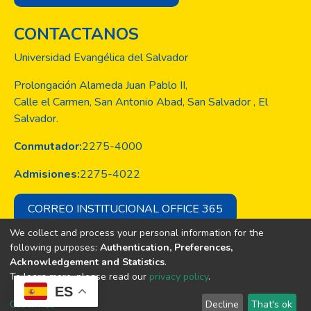
fue creado o se liberó accidentalmente de
CONTACTANOS
un laboratorio» (cuando en realidad la
información disponible trata de una
Universidad Evangélica del Salvador
zoonosis), «Las lámparas ultravioletas son
más efectiva para eliminar el virus que
Prolongación Alameda Juan Pablo II,
lavarse las manos con jabón y agua o
Calle el Carmen, San Antonio Abad, San Salvador , El
aplicarse geles desinfectantes a base de
Salvador.
alcohol» (las lámparas ultravioleta pueden
Conmutador:
2275-4000
causar daños en la vista o en la piel
Admisiones:
2275-4022
CORREO INSTITUCIONAL OFFICE 365
We collect and process your personal information for the
following purposes:
Authentication, Preferences,
Acknowledgement and Statistics
.
Copyright © Todos los derechos son
To learn more, please read our
privacy policy
.
de la Universidad Evangélica de El
ES
Salvador
Customize
Decline
That's ok