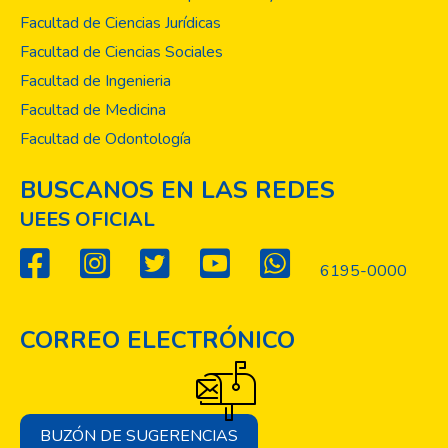
Instituto Nacional de Seguridad y Salud
Facultad de Ciencias Jurídicas
Ocupacional (NIOSH) ajustadas al rostro de
Facultad de Ciencias Sociales
manera adecuada pueden proteger contra
Facultad de Ingenieria
aerosoles que se liberan al hablar o toser,
pero no dificultan la respiración de
Facultad de Medicina
oxigeno)3, «El calor detiene la propagación
Facultad de Odontología
del virus» (si bien el calor reduce la
sobrevivencia del virus, el calor ambiental en
BUSCANOS EN LAS REDES
sí mismo no protege de su infección en las
UEES OFICIAL
condiciones adecuadas para que dicha
infección persona a persona sea efectiva),
6195-0000
«Las redes móviles
5G propagan el virus», «La hidroxicloroquina
y la cloroquina son tratamientos efectivos
CORREO ELECTRÓNICO
contra el COVID- 19» (hasta ahora solo se
ha demostrado que este medicamento es
efectivo para tratar la malaria e incluso para
algunas enfermedades auto inmunes, pero
BUZÓN DE SUGERENCIAS
no para tratar esta infección viral), «El virus