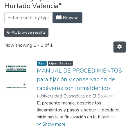
Hurtado Valencia"
Browse
All browse results
Now showing
1 - 1 of 1
Item
Open Access
MANUAL DE PROCEDIMIENTOS
para fijación y conservación de
cadáveres con formaldehído
(
Universidad Evangélica de El Salvador,
2025-06
El presente manual describe los
)
Ernesto Antonio Hurtado
Valencia
lineamientos y pasos a seguir —desde el
inicio hasta la finalización en la fijación y
conservación de cadáveres— y enumera los
Show more