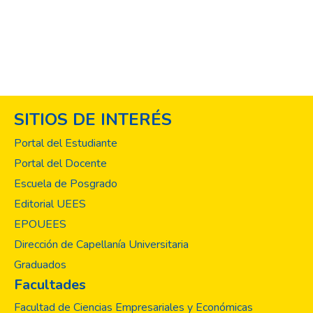
materiales que son utilizados para tal fin.
Este manual responde a la necesidad de
contar con un instructivo en los laboratorios
de anatomía humana, que describa de forma
práctica, sencilla todas las actividades a
realizar en la técnica de fijación y
conservación de cadáveres con
SITIOS DE INTERÉS
formaldehído, dado que el cadáver es un
tesoro de información académica y científica
Portal del Estudiante
invaluable e importante en la formación de
Portal del Docente
futuros profesionales. En El Salvador no
Escuela de Posgrado
existe un manual de procedimientos para
fijación y conservación de cadáveres con
Editorial UEES
formaldehído, siendo la práctica empírica la
EPOUEES
que ha prevalecido a través del tiempo y
Dirección de Capellanía Universitaria
que ha sido trasmitida de generación en
Graduados
generación, entre los empleados de los
Facultades
laboratorios de anatomía humana en las
diferentes universidades de El Salvador.
Facultad de Ciencias Empresariales y Económicas