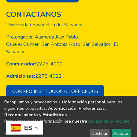
CONTACTANOS
Universidad Evangélica del Salvador
Prolongación Alameda Juan Pablo II,
Calle el Carmen, San Antonio Abad, San Salvador , El
Salvador.
Conmutador:
2275-4000
Admisiones:
2275-4022
CORREO INSTITUCIONAL OFFICE 365
Recopilamos y procesamos su información personal para los
siguientes propósitos:
Autenticación, Preferencias,
Reconocimiento y Estadísticas
.
Copyright © Todos los derechos son
Para obtener más información, lea nuestra
política de privacidad
.
de la Universidad Evangélica de El
ES
Salvador
Personalizar
Declinar
Aceptar