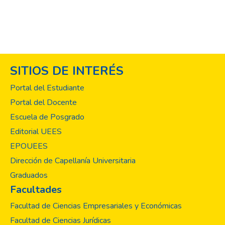
Jurídicas. Este anuario refleja el arduo
trabajo y la dedicación de nuestros
estudiantes, docentes y asesores, quienes
han explorado diversas áreas del
conocimiento de las ciencias jurídicas y las
SITIOS DE INTERÉS
relaciones internacionales con rigor
académico y compromiso social. A lo largo
Portal del Estudiante
de este anuario, se encuentran estudios que
Portal del Docente
abordan temas contemporáneos y
Escuela de Posgrado
relevantes, que generan aportes
significativos para comprender los
Editorial UEES
diferentes fenómenos de la sociedad actual.
EPOUEES
Cada investigación ha sido realizada con el
Dirección de Capellanía Universitaria
objetivo de contribuir al conocimiento en las
Graduados
diferentes áreas de estudio de ambas
Facultades
carreras y ofrecer soluciones innovadoras a
los desafíos que enfrenta la sociedad.
Facultad de Ciencias Empresariales y Económicas
Facultad de Ciencias Jurídicas