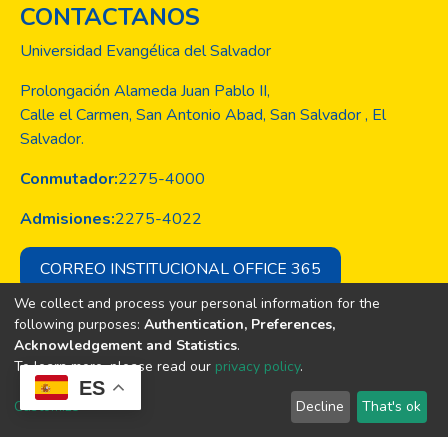
CONTACTANOS
Universidad Evangélica del Salvador
Prolongación Alameda Juan Pablo II,
Calle el Carmen, San Antonio Abad, San Salvador , El
Salvador.
Conmutador:
2275-4000
Admisiones:
2275-4022
CORREO INSTITUCIONAL OFFICE 365
We collect and process your personal information for the
following purposes:
Authentication, Preferences,
Acknowledgement and Statistics
.
Copyright © Todos los derechos son
To learn more, please read our
privacy policy
.
de la Universidad Evangélica de El
ES
Salvador
Customize
Decline
That's ok