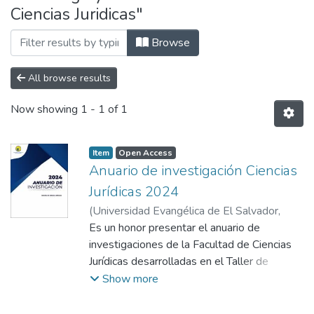
Ciencias Juridicas"
Browse
All browse results
Now showing
1 - 1 of 1
Item
Open Access
Anuario de investigación Ciencias
Jurídicas 2024
(
Universidad Evangélica de El Salvador,
2024
Es un honor presentar el anuario de
)
Faculta de Ciencias Juridicas
investigaciones de la Facultad de Ciencias
Jurídicas desarrolladas en el Taller de
Investigación y en Investigación de Cátedra,
Show more
de la Licenciatura en Relaciones y Negocios
Internacionales y la Licenciatura en Ciencias