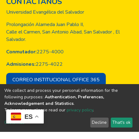
CONTACTANOS
Universidad Evangélica del Salvador
Prolongación Alameda Juan Pablo II,
Calle el Carmen, San Antonio Abad, San Salvador , El
Salvador.
Conmutador:
2275-4000
Admisiones:
2275-4022
CORREO INSTITUCIONAL OFFICE 365
We collect and process your personal information for the
following purposes:
Authentication, Preferences,
Acknowledgement and Statistics
.
Copyright © Todos los derechos son
To learn more, please read our
privacy policy
.
de la Universidad Evangélica de El
ES
Salvador
Customize
Decline
That's ok