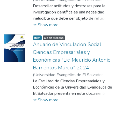
2023
Desarrollar actitudes y destrezas para la
)
Facultad de Ciencias Empresariales y
Económicas "Lic. Mauricio Antonio
investigación científica es una necesidad
Barrientos Murcia"
ineludible que debe ser objeto de reflexión
y acción, tanto por los gobiernos, la
Show more
academia y la sociedad en general, ya que
su respectivo análisis permite al estudiante
Item
Open Access
fortalecer y adquirir competencias para el
Anuario de Vinculación Social
desarrollo personal o profesional, lo cual le
Ciencias Empresariales y
refuerza habilidades, destrezas,
Económicas "Lic. Mauricio Antonio
características y valores para ser
Barrientos Murcia" 2024
competitivo en áreas de investigación
científica o de innovación.
(
Universidad Evangélica de El Salvador,
La investigación en cátedra permite abrir
2024
La Facultad de Ciencias Empresariales y
)
Facultad de Ciencias Empresariales y
espacios para que los estudiantes puedan
Económicas "Lic. Mauricio Antonio
Económicas de la Universidad Evangélica de
participar en el proceso de recopilación,
Barrientos Murcia"
El Salvador presenta en este documento un
procesamiento y análisis de la información,
breve recorrido por las principales acciones
Show more
así como en la respectiva presentación de
y proyectos impulsados durante el año
los informes. Por lo que el Anuario 2023
2024 como parte de su compromiso con la