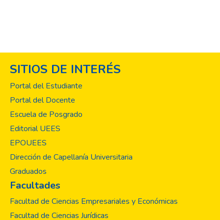
del tejido social y al acceso a la justicia en
nuestras comunidades.
La vinculación social es un pilar fundamental
en nuestra misión académica, ya que
permite articular el conocimiento jurídico con
SITIOS DE INTERÉS
las necesidades reales de la sociedad.
Durante este período, nuestros programas
Portal del Estudiante
de asesoría legal gratuita, talleres de
Portal del Docente
formación ciudadana, clínica jurídica y
Escuela de Posgrado
actividades de extensión han beneficiado a
cientos de personas en situación de
Editorial UEES
vulnerabilidad, promoviendo una cultura de
EPOUEES
legalidad, equidad y derechos humanos.
Dirección de Capellanía Universitaria
Graduados
Facultades
Facultad de Ciencias Empresariales y Económicas
Facultad de Ciencias Jurídicas