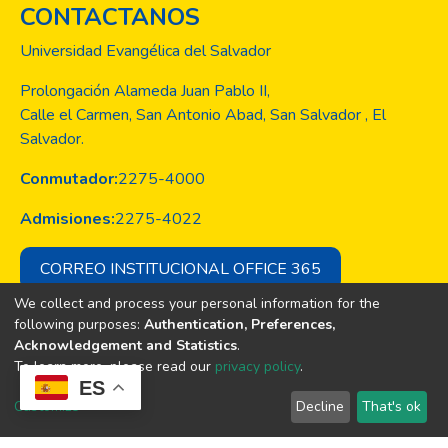
CONTACTANOS
Universidad Evangélica del Salvador
Prolongación Alameda Juan Pablo II,
Calle el Carmen, San Antonio Abad, San Salvador , El
Salvador.
Conmutador:
2275-4000
Admisiones:
2275-4022
CORREO INSTITUCIONAL OFFICE 365
We collect and process your personal information for the
following purposes:
Authentication, Preferences,
Acknowledgement and Statistics
.
Copyright © Todos los derechos son
To learn more, please read our
privacy policy
.
de la Universidad Evangélica de El
ES
Salvador
Customize
Decline
That's ok