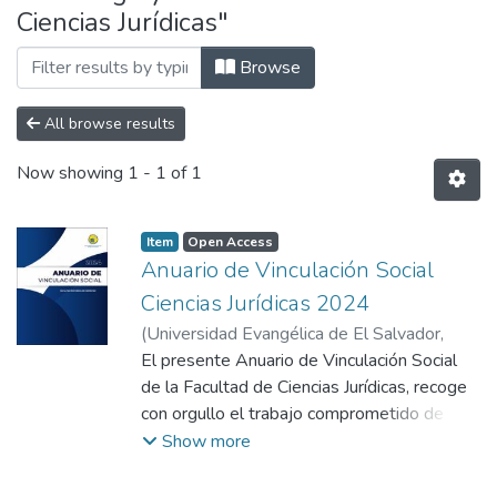
Ciencias Jurídicas"
Browse
All browse results
Now showing
1 - 1 of 1
Item
Open Access
Anuario de Vinculación Social
Ciencias Jurídicas 2024
(
Universidad Evangélica de El Salvador,
2024
El presente Anuario de Vinculación Social
)
Facultad de Ciencias Jurídicas
de la Facultad de Ciencias Jurídicas, recoge
con orgullo el trabajo comprometido de
nuestros estudiantes, docentes y aliados
Show more
institucionales, quienes, a través de diversas
iniciativas, han contribuido al fortalecimiento