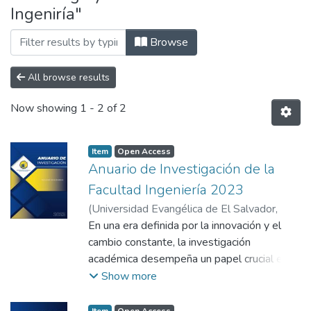
Ingeniría"
Browse
All browse results
Now showing
1 - 2 of 2
Item
Open Access
Anuario de Investigación de la
Facultad Ingeniería 2023
(
Universidad Evangélica de El Salvador,
2023
En una era definida por la innovación y el
)
Facultade de Ingeniría
cambio constante, la investigación
académica desempeña un papel crucial en la
modelación de sociedades bien informadas.
Show more
En este contexto se presenta la edición
más reciente del Anuario de Investigación