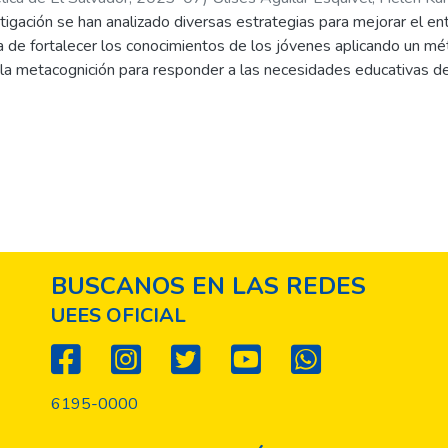
tigación se han analizado diversas estrategias para mejorar el en
ta de fortalecer los conocimientos de los jóvenes aplicando un 
 la metacognición para responder a las necesidades educativas de
beneficios de integrar la robótica como herramienta de apoyo par
es, reconoce que la disciplina promueve el constructivismo, la inte
entorno controlado para la obtención de los aprendizajes de robóti
emento nuevo y necesario a conocer por las nuevas generaciones.
 diseño y la construcción de un robot. Se concluye que un robot 
o desempeñar diferentes acciones de forma autónoma o guiada p
as para teléfonos móviles o laptops.
BUSCANOS EN LAS REDES
UEES OFICIAL
6195-0000