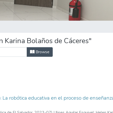
n Karina Bolaños de Cáceres"
Browse
o: La robótica educativa en el proceso de enseñanz
ica de El Salvador,
2023-07
)
Ulises Aguilar Esquivel
;
Helen Kar