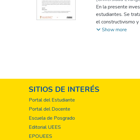
En la presente inves
estudiantes. Se tra
el constructivismo y
teoría describe los 
Show more
contenidos curricular
significativo en un 
posiciona como un el
educación implica el
moverse, manipular 
aplicaciones diseñad
SITIOS DE INTERÉS
Portal del Estudiante
Portal del Docente
Escuela de Posgrado
Editorial UEES
EPOUEES