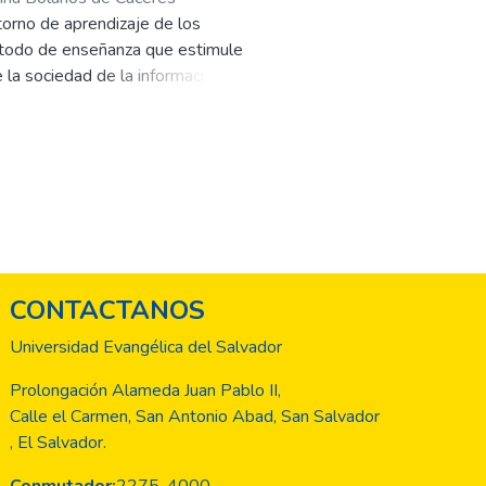
torno de aprendizaje de los
método de enseñanza que estimule
 la sociedad de la información. La
a la enseñanza de diferentes
rdisciplinariedad y el aprendizaje
ca básica. La robótica educativa se
 El uso de la robótica en la
es un ente programado para
or medio de controles o
CONTACTANOS
Universidad Evangélica del Salvador
Prolongación Alameda Juan Pablo II,
Calle el Carmen, San Antonio Abad, San Salvador
, El Salvador.