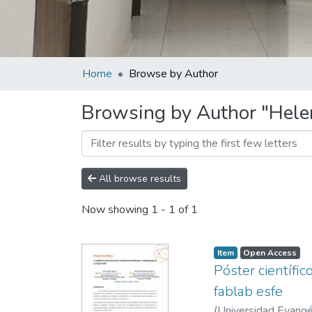
Home
Browse by Author
Browsing by Author "Hele
All browse results
Now showing
1 - 1 of 1
Item
Open Access
Póster científic
fablab esfe
(
Universidad Evangél