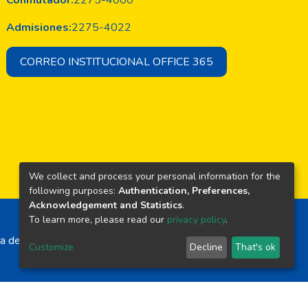
Conmutador:
2275-4000
Admisiones:
2275-4022
CORREO INSTITUCIONAL OFFICE 365
We collect and process your personal information for the
following purposes:
Authentication, Preferences,
Acknowledgement and Statistics
.
To learn more, please read our
privacy policy
.
a de El Salvador
Customize
Decline
That's ok