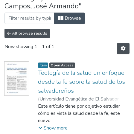
Campos, José Armando"
Browse
All browse results
Now showing
1 - 1 of 1
Item
Open Access
Teología de la salud un enfoque
desde la fe sobre la salud de los
salvadoreños
(
Universidad Evangélica de El Salvador,
2022-01
Este artículo tiene por objetivo estudiar
)
Hernández Campos, José
Armando
cómo es vista la salud desde la fe, este
nuevo
enfoque de estudio se llama teología de la
Show more