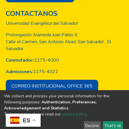
CONTACTANOS
Universidad Evangélica del Salvador
Prolongación Alameda Juan Pablo II,
Calle el Carmen, San Antonio Abad, San Salvador , El
Salvador.
Conmutador:
2275-4000
Admisiones:
2275-4022
CORREO INSTITUCIONAL OFFICE 365
We collect and process your personal information for the
following purposes:
Authentication, Preferences,
Acknowledgement and Statistics
.
Copyright © Todos los derechos son
To learn more, please read our
privacy policy
.
de la Universidad Evangélica de El
ES
Salvador
Customize
Decline
That's ok