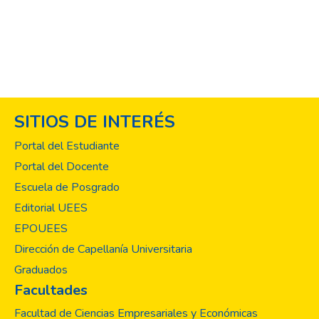
salud y surge a finales del siglo XX, sus
aportes han sido muy relevantes en el
repensar pastoral, donde no se limita a ver
al enfermo que sufre y sus cuidados
paliativos, sino a generar una conciencia
integral de la sociedad en todos sus
ámbitos públicos, privados y eclesiales a fin
SITIOS DE INTERÉS
de cuidar de la salud en todos los sentidos:
físico y psicológico, desde los seres
Portal del Estudiante
humanos más chicos hasta los adultos
Portal del Docente
mayores en sus últimos momentos de vida.
Escuela de Posgrado
Teología de la salud propone una serie de
elementos que deben ser retomados sin
Editorial UEES
egoísmo, ni avaricia sino más bien desde la
EPOUEES
solidaridad haciendo un llamado a todos los
Dirección de Capellanía Universitaria
involucrados, a tomar conciencia que la salud
Graduados
no debe ser vista como un negocio, sino,
Facultades
como un regalo de salvación otorgado por
el Dios creador en favor de la humanidad y
Facultad de Ciencias Empresariales y Económicas