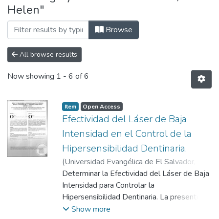
Helen"
Browse
All browse results
Now showing
1 - 6 of 6
Item
Open Access
Efectividad del Láser de Baja
Intensidad en el Control de la
Hipersensibilidad Dentinaria.
(
Universidad Evangélica de El Salvador,
2008-12
Determinar la Efectividad del Láser de Baja
)
Gomez, Nadia
;
García, Karen
;
Herrera de, Helen
Intensidad para Controlar la
;
Herrera, Henry
Hipersensibilidad Dentinaria. La presente
investigación clínica experimental, se realizó
Show more