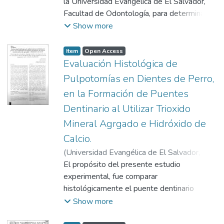
Gutiérrez, José
la Universidad Evangélica de El Salvador,
Facultad de Odontología, para determinar la
frecuencia del 4° conducto de la raíz mesio
Show more
bucal del primer molar superior permanente,
habiéndose examinado 241 piezas
Item
Open Access
extraídas. De las 241, seis fueron excluidas
Evaluación Histológica de
Pulpotomías en Dientes de Perro,
en la Formación de Puentes
Dentinario al Utilizar Trioxido
Mineral Agrgado e Hidróxido de
Calcio.
(
Universidad Evangélica de El Salvador,
2009-06
El propósito del presente estudio
)
Herrera, Henry
;
Herrera de,
Helen
experimental, fue comparar
;
Fuentes de Sermeño, Ruth Elizabeth
;
Herrera Castaneda, Hilda
histológicamente el puente dentinario
;
Ruiz de Campos,
Guadalupe
formado sobre el tejido remanente pulpar
Show more
por el hidróxido de calcio y el trióxido