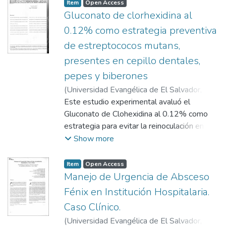
mineral agregado, utilizados en la técnica de
Item
Open Access
pulpotomía en piezas dentales de perro.
Gluconato de clorhexidina al
Los tratamientos fueron realizados en seis
0.12% como estrategia preventiva
piezas dentales vitales, tres de la
de estreptococos mutans,
hemiarcada inferior derecha en piezas
presentes en cepillo dentales,
similares, en las cuales se utilizó hidróxido
de calcio químicamente puro. Finalizadas las
pepes y biberones
pulpotomías, cada una de las piezas fueron
(
Universidad Evangélica de El Salvador,
restauradas con amalgama de plata,
2005
Este estudio experimental avaluó el
)
Herrera, Henry
;
Chávez, Any Rudigna
;
transcurrido cuarenta días el sujeto de
Herrera de, Helen
Gluconato de Clohexidina al 0.12% como
investigación fue sacrificado,
estrategia para evitar la reinoculación en la
posteriormente las piezas fueron separadas
cavidad bucal de Estreptococos mutans
Show more
del hueso mandibular y procesadas para su
presentes en cepillos dentales, pepes y
respectiva evaluación histológica..
biberones. Veintiocho cepillos dentales
Item
Open Access
nuevos fueron distribuidos al azar en 4
Manejo de Urgencia de Absceso
grupos.
Fénix en Institución Hospitalaria.
Caso Clínico.
(
Universidad Evangélica de El Salvador,