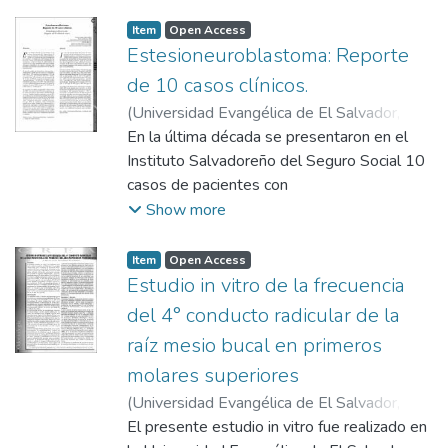
en la Escuela de Postgrado de Odontología
de la Universidad Evangélica de El Salvador,
Item
Open Access
se estudiaron 48 piezas dentales
Estesioneuroblastoma: Reporte
permanentes de pacientes entre 22-27
de 10 casos clínicos.
años, que respondían de forma positiva a las
(
Universidad Evangélica de El Salvador,
pruebas de sensibilidad al frio, calor, ácido y
2008-06
En la última década se presentaron en el
)
Fuentes Canales, Adán Américo
;
dulce por un máximo de 5 segundos,
Herrera de, Helen
Instituto Salvadoreño del Seguro Social 10
realizando laserterapia con intervalos de una
casos de pacientes con
semana, durante un mes.
estesioneuroblastoma (ENB) y el propósito
Show more
de esta investigación fue analizar el tiempo
de sobrevivencia de los pacientes frente a
Item
Open Access
las diferentes modalidades de tratamiento,
Estudio in vitro de la frecuencia
verificar el tiempo de sobrevivencia en
del 4° conducto radicular de la
relación al sexo , edad, tratamiento
raíz mesio bucal en primeros
adicional, estadiaje del tumor e identificar
molares superiores
los signos y síntomas más frecuentes del
paciente relacionados con este tipo de
(
Universidad Evangélica de El Salvador,
neuroblatoma.
2004
El presente estudio in vitro fue realizado en
)
Herrera, Henry
;
Herrera de, Helen
;