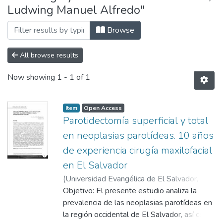
Ludwing Manuel Alfredo"
Browse
All browse results
Now showing
1 - 1 of 1
Item
Open Access
Parotidectomía superficial y total
en neoplasias parotídeas. 10 años
de experiencia cirugía maxilofacial
en El Salvador
(
Universidad Evangélica de El Salvador,
2020-01
Objetivo: El presente estudio analiza la
)
Méndez Fuentes, Ludwing
Manuel Alfredo
prevalencia de las neoplasias parotídeas en
la región occidental de El Salvador, así como