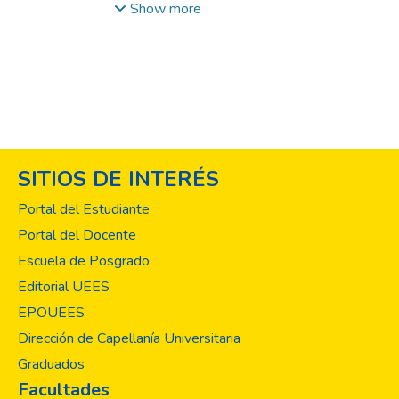
algunos casos en San Salvador en el área
Show more
pública y privada como cirujano maxilofacial.
También, pretende observar los resultados
de la parotidectomía superficial o total con
conservación del nervio facial como
tratamiento definitivo. Pacientes y
Métodos: Estudio analítico, retrospectivo y
longitudinal con 37 pacientes de la zona
SITIOS DE INTERÉS
occidental de El Salvador; con neoplasias
parotídeas, fueron evaluados 31 pacientes
Portal del Estudiante
sin importar sexo y fueron operados
Portal del Docente
realizándoles parotidectomia superficial y
Escuela de Posgrado
total en el período comprendido entre
2009-2019. Hubo seguimiento
Editorial UEES
posquirúrgico entre 9 años y 6 meses,
EPOUEES
evaluando complicaciones quirúrgicas,
Dirección de Capellanía Universitaria
algunos pacientes ya no asistieron más a
Graduados
sus controles. Resultados: De todas las
Facultades
neoplasias salivales el 68.5 % se