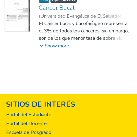
Item
Open Access
ameloblastoma solido/multiquistico o del
Cáncer Bucal
ameloblastoma uniquistico mural. El
(
Universidad Evangélica de El Salvador,
Ameloblastoma es el tumor ontogénico
2008-06
El Cáncer bucal y bucofaríngeo representa
)
Alemán Navas, Ramón Manuel
;
benigno más frecuente en muchos países
Sandoval, Luis
el 3% de todos los canceres, sin embargo,
;
Martinez Mendoza, Maria
del mundo.
Guadalupe
son de los que menor tasa de sobre vida a
5 años presenta. Los canceres bucales son
Show more
diagnosticados en estados avanzados en un
68-72% de los casos, lo cual en muchas
ocasiones producirá consecuencias
devastadoras para el paciente. A
continuación, se presenta un caso de un
carcinoma epidermoide palatino izquierdo.
SITIOS DE INTERÉS
Portal del Estudiante
Portal del Docente
Escuela de Posgrado