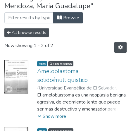
Mendoza, Maria Guadalupe"
Browse
All browse results
Now showing
1 - 2 of 2
Item
Open Access
Ameloblastoma
solido/multiquistico.
(
Universidad Evangélica de El Salvador,
2008-12
El ameloblastoma es una neoplasia benigna,
)
Alemán Navas, Ramón Manuel
;
Martinez Mendoza, Maria Guadalupe
agresiva, de crecimiento lento que puede
ser más destructivo y amenazador para la
vida que algunos de los tumores malignos
Show more
de la región oral y maxilofacial
específicamente hablando del