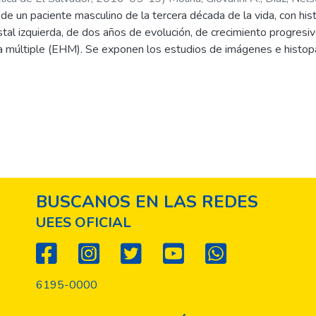
de un paciente masculino de la tercera década de la vida, con hist
ostal izquierda, de dos años de evolución, de crecimiento progresi
ia múltiple (EHM). Se exponen los estudios de imágenes e histop
bleció el diagnóstico definitivo de condrosarcoma de bajo grado (
o similar a coliflor.
BUSCANOS EN LAS REDES
UEES OFICIAL
6195-0000