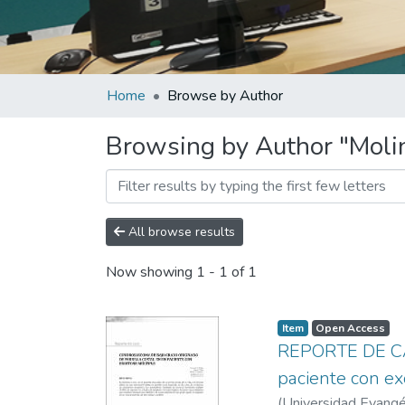
Home
Browse by Author
Browsing by Author "Molin
All browse results
Now showing
1 - 1 of 1
Item
Open Access
REPORTE DE CAS
paciente con ex
(
Universidad Evangél