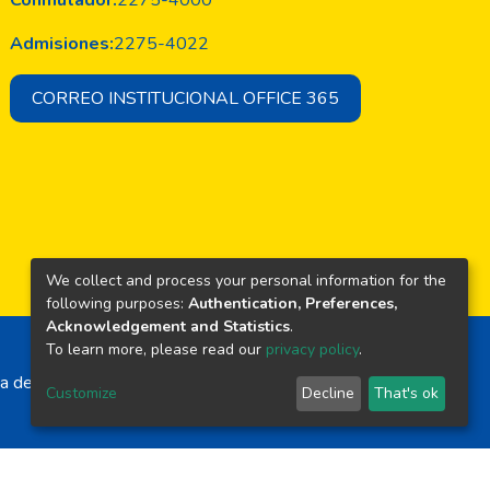
Conmutador:
2275-4000
Admisiones:
2275-4022
CORREO INSTITUCIONAL OFFICE 365
We collect and process your personal information for the
following purposes:
Authentication, Preferences,
Acknowledgement and Statistics
.
To learn more, please read our
privacy policy
.
a de El Salvador
Customize
Decline
That's ok