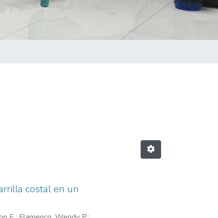
rilla costal en un
on E.
;
Flamenco, Wendy P.
;