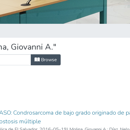
a, Giovanni A."
Browse
O: Condrosarcoma de bajo grado originado de par
ostosis múltiple
ica de El Salvador,
2016-05-19
)
Molina, Giovanni A.
;
Díaz, Nels