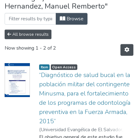
Hernandez, Manuel Remberto"
Browse
All browse results
Now showing
1 - 2 of 2
Item
Open Access
“Diagnóstico de salud bucal en la
población militar del contingente
Minusma, para el fortalecimiento
de los programas de odontología
preventiva en la Fuerza Armada,
2015”
(
Universidad Evangélica de El Salvador,
2017-02
El objetivo general de este estudio fue
)
Rodríguez de Cáceres, Jossette