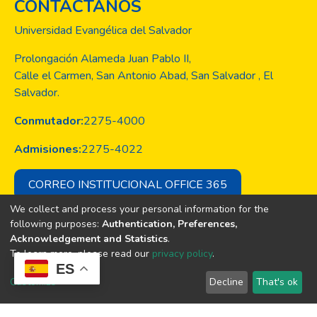
CONTACTANOS
Universidad Evangélica del Salvador
Prolongación Alameda Juan Pablo II,
Calle el Carmen, San Antonio Abad, San Salvador , El
Salvador.
Conmutador:
2275-4000
Admisiones:
2275-4022
CORREO INSTITUCIONAL OFFICE 365
We collect and process your personal information for the
following purposes:
Authentication, Preferences,
Acknowledgement and Statistics
.
Copyright © Todos los derechos son
To learn more, please read our
privacy policy
.
de la Universidad Evangélica de El
ES
Salvador
Customize
Decline
That's ok