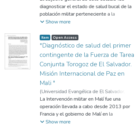
Arleen
diagnosticar el estado de salud bucal de la
;
Pineda Hernandez, Manuel
Remberto
población militar perteneciente a la
;
Arévalo de Roque, Yesenia
Guadalupe
compañía MINUSMA, durante el periodo de
;
Fuentes de Sermeño, Ruth
Show more
Elizabeth
enero a febrero del 2015. Las condiciones
de empleo y trabajo constituyen un
Item
Open Access
determinante social de la salud y calidad de
"Diagnóstico de salud del primer
vida que, para el caso de las condiciones de
contingente de la Fuerza de Tarea
trabajo del sector militar, suponen mayores
Conjunta Torogoz de El Salvador.
factores de riesgos de seguridad dada la
Misión Internacional de Paz en
naturaleza de su misión y que pueden influir
directamente en el estado psicológico del
Mali "
personal. La investigación de tipo
(
Universidad Evangélica de El Salvador,
cuantitativa, transversal y prospectiva,
2016-11
La Intervención militar en Malí fue una
)
Rodríguez de Cáceres, Jossette
donde las unidades de análisis fueron los
Arleen
operación llevada a cabo desde 2013 por
;
Pineda Hernandez, Manuel
90 sujetos pertenecientes a la Compañía de
Remberto
Francia y el gobierno de Malí en la
;
Arévalo de Roque, Yesenia
la Misión Naciones Unidas para Mali
Guadalupe
Operación Serval, con el apoyo de varios
;
Fuentes de Sermeño, Ruth
Show more
(MINUSMA). El criterio de inclusión fueron
Elizabeth
países africanos y occidentales. El Objetivo
todos los miembros del mismo. La
general de este estudio fue el de