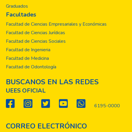
los jóvenes está realizando actividad física
Graduados
clasificada como de categoría alta, a partir
Facultades
de criterio de actividad física (IPAQ:
International Physical Activity
Facultad de Ciencias Empresariales y Económicas
Questionnaire, cues tionario internacional de
Facultad de Ciencias Jurídicas
actividad física). En otras palabras, realizan
Facultad de Ciencias Sociales
actividad física 5 días a la semana con un
Facultad de Ingenieria
promedio diario de 3 horas, lo que resulta
ser muy poco, mientras que el 97 % de los
Facultad de Medicina
jóvenes poseían una computadora y en
Facultad de Odontología
promedio la usan seis días a la semana al
menos tres horas al día según cuestionario
BUSCANOS EN LAS REDES
de uso de tecnología (ASAQ: Adolescent
UEES OFICIAL
Sedentary Activity Questionnaire,
cuestionario de actividad sedentaria en
6195-0000
adolescentes).
CORREO ELECTRÓNICO