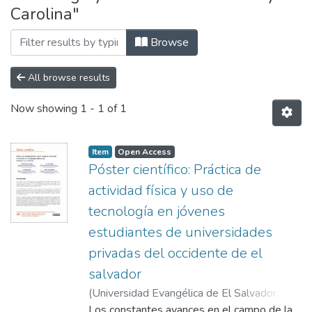
Carolina"
Browse
All browse results
Now showing
1 - 1 of 1
Item
Open Access
Póster científico: Práctica de
actividad física y uso de
tecnología en jóvenes
estudiantes de universidades
privadas del occidente de el
salvador
(
Universidad Evangélica de El Salvador,
2022
Los constantes avances en el campo de la
)
Orantes Henríquez Natalia
;
Stella