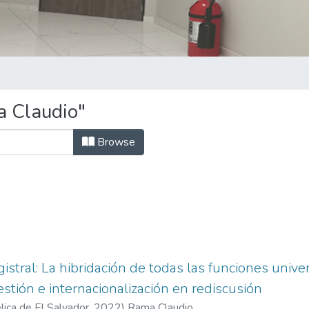
 Claudio"
Browse
stral: La hibridación de todas las funciones univers
estión e internacionalización en rediscusión
ica de El Salvador,
2022
)
Rama Claudio