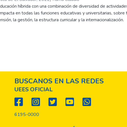
educación híbrida con una combinación de diversidad de actividade
mpacta en todas las funciones educativas y universitarias, sobre t
nsión, la gestión, la estructura curricular y la internacionalización.
greso en una nueva fase de la Universidad 4.0. La Universidad ha
u desarrollo. Una primera fase, como Universidad 1.0, apoyada en
nte, en la relación docente-aprendiz. Una segunda fase de Unive
n el libro y objetos analógicos didácticos como mapas, planos, car
ad 3.0 donde una
 la electricidad permitiron una escala mayor, apoyándose en el uso 
iferenciación institucional al impulsar la creación de la educación a
iculada a la digitalización a través de redes electrónicas con múl
BUSCANOS EN LAS REDES
UEES OFICIAL
6195-0000