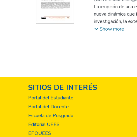
La irrupción de una 
nueva dinámica que i
investigación, la exte
El contexto es el in
Show more
históricamente en s
basada, exclusivame
presencial apoyada e
posterior Universid
gestión taylorista y
fase fue también de d
Universidad 4.0, art
SITIOS DE INTERÉS
virtuales.
Portal del Estudiante
Portal del Docente
Escuela de Posgrado
Editorial UEES
EPOUEES