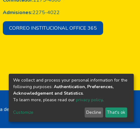
Conmutador:
2275-4000
Admisiones:
2275-4022
CORREO INSTITUCIONAL OFFICE 365
We collect and process your personal information for the
following purposes:
Authentication, Preferences,
Acknowledgement and Statistics
.
To learn more, please read our
privacy policy
.
a de El Salvador
Customize
Decline
That's ok