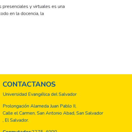
s presenciales y virtuales es una
odo en la docencia, la
 estado marcada por cuatro fases
 una enseñanza presencial y
rsidad 2.0 con enseñanza
teles, gráficos, etc. Una
de radio, televisión y videos. Esta
 distancia. Y finalmente, la actual
tiples modalidades educativas
CONTACTANOS
Universidad Evangélica del Salvador
Prolongación Alameda Juan Pablo II,
Calle el Carmen, San Antonio Abad, San Salvador
, El Salvador.