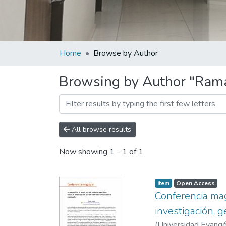
Home
Browse by Author
Browsing by Author "Rama
All browse results
Now showing
1 - 1 of 1
Item
Open Access
Conferencia magi
investigación, g
(
Universidad Evangél