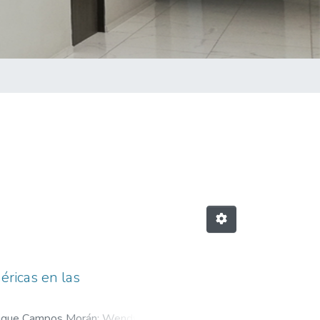
éricas en las
rique Campos Morán
;
Wendy