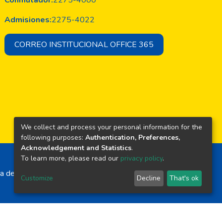
Conmutador:
2275-4000
Admisiones:
2275-4022
CORREO INSTITUCIONAL OFFICE 365
We collect and process your personal information for the
following purposes:
Authentication, Preferences,
Acknowledgement and Statistics
.
To learn more, please read our
privacy policy
.
a de El Salvador
Customize
Decline
That's ok