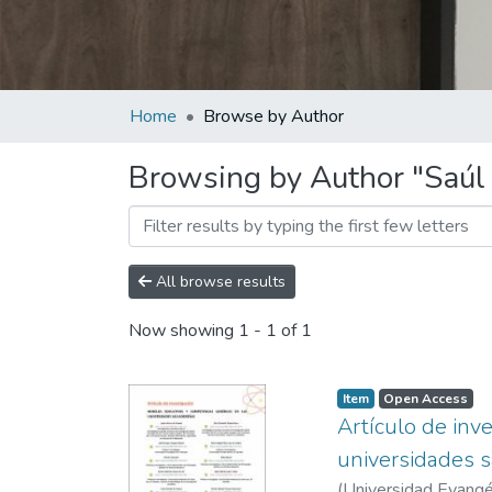
Home
Browse by Author
Browsing by Author "Saúl
All browse results
Now showing
1 - 1 of 1
Item
Open Access
Artículo de inv
universidades 
(
Universidad Evangél