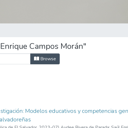
 Enrique Campos Morán"
Browse
estigación: Modelos educativos y competencias gen
salvadoreñas
ica de El Salvador,
2023-07
)
Aydee Rivera de Parada
;
Saúl En