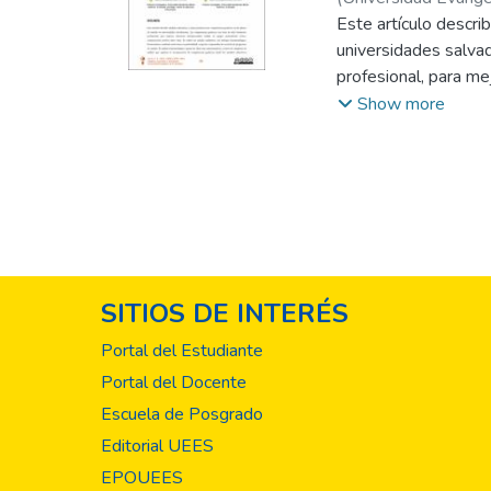
Canizales
Este artículo descr
;
Karina Mar
de Cubías
universidades salva
;
Sofía Mo
profesional, para me
entre otras. Se real
Show more
profundidad a exper
ideas más representa
desde los modelos ed
Enfoques educativos
competencias genéri
encontró diversidad
constructivistas y m
SITIOS DE INTERÉS
enfoques y teorías, 
través de actividade
Portal del Estudiante
de formación tambié
Portal del Docente
complementario. Se 
Escuela de Posgrado
teórico y práctico d
competencias genéri
Editorial UEES
contexto laboral.
EPOUEES