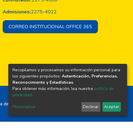
Conmutador:
2275-4000
Admisiones:
2275-4022
CORREO INSTITUCIONAL OFFICE 365
Recopilamos y procesamos su información personal para
los siguientes propósitos:
Autenticación, Preferencias,
Reconocimiento y Estadísticas
.
Para obtener más información, lea nuestra
política de
privacidad
.
a de El Salvador
Personalizar
Declinar
Aceptar