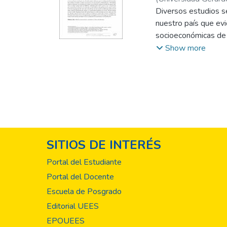
Vaquerano Benavide
Diversos estudios s
Glenda Yamileth
nuestro país que evi
;
He
socioeconómicas de l
socioeconómica de la
Show more
prácticas laborales 
1810 familias, donde
salario agropecuari
mejorado en estos ú
En este estudio se r
la zona. Muchas fami
de cada diez negocio
SITIOS DE INTERÉS
el reto de implement
condiciones socioec
Portal del Estudiante
Portal del Docente
Escuela de Posgrado
Editorial UEES
EPOUEES