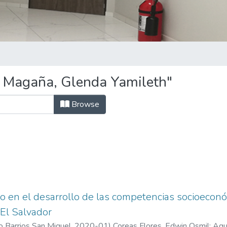
o Magaña, Glenda Yamileth"
Browse
o en el desarrollo de las competencias socioeconóm
 El Salvador
o Barrios San Miguel,
2020-01
)
Coreas Flores, Edwin Osmil
;
Agu