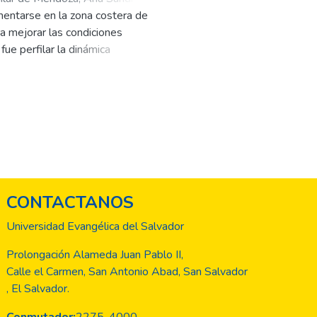
mentarse en la zona costera de
rosa, Lariza
;
Trejo Magaña,
ra mejorar las condiciones
tínez, Ramón Edgardo
fue perfilar la dinámica
ñas, identificando las diferentes
con una muestra conformada por
 niveles de ingresos inferiores al
r qué su situación económica no ha
mas de reducción de la pobreza.
s y las actividades productivas de
 alarmante que nos indica que siete
talaciones. El Estado debe asumir
CONTACTANOS
stera marina que impacte en las
Universidad Evangélica del Salvador
Prolongación Alameda Juan Pablo II,
Calle el Carmen, San Antonio Abad, San Salvador
, El Salvador.