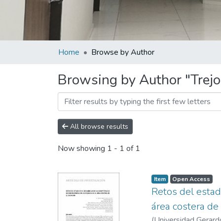
Home
Browse by Author
Browsing by Author "Trej
All browse results
Now showing
1 - 1 of 1
Item
Open Access
Retos del estad
área costera de
(
Universidad Gerard