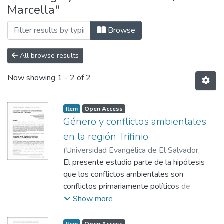
Marcella"
Browse
All browse results
Now showing
1 - 2 of 2
Item
Open Access
Género y conflictos ambientales
en la región Trifinio
(
Universidad Evangélica de El Salvador,
2016-09
El presente estudio parte de la hipótesis
)
Veneziani, Marcella
que los conflictos ambientales son
conflictos primariamente políticos de
desigual distribución de poder,
Show more
particularmente entre los sexos. En este
contexto, tres son los objetivos que han