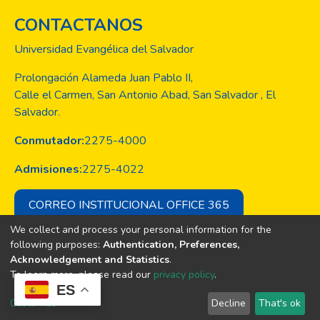
CONTACTANOS
Universidad Evangélica del Salvador
Prolongación Alameda Juan Pablo II,
Calle el Carmen, San Antonio Abad, San Salvador , El
Salvador.
Conmutador:
2275-4000
Admisiones:
2275-4022
CORREO INSTITUCIONAL OFFICE 365
We collect and process your personal information for the
following purposes:
Authentication, Preferences,
Acknowledgement and Statistics
.
Copyright © Todos los derechos son
To learn more, please read our
privacy policy
.
de la Universidad Evangélica de El
ES
Salvador
Customize
Decline
That's ok