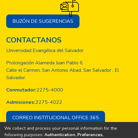
BUZÓN DE SUGERENCIAS
CONTACTANOS
Universidad Evangélica del Salvador
Prolongación Alameda Juan Pablo II,
Calle el Carmen, San Antonio Abad, San Salvador , El
Salvador.
Conmutador:
2275-4000
Admisiones:
2275-4022
CORREO INSTITUCIONAL OFFICE 365
We collect and process your personal information for the
following purposes:
Authentication, Preferences,