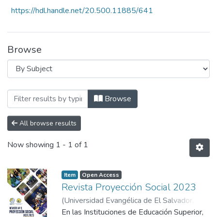
https://hdl.handle.net/20.500.11885/641
Browse
Browsing Revista N°3 Proyección Social 
Browse
All browse results
Now showing
1 - 1 of 1
Item
Open Access
Revista Proyección Social 2023
(
Universidad Evangélica de El Salvador,
2023
En las Instituciones de Educación Superior,
)
Vicerrectoría de Investigación y