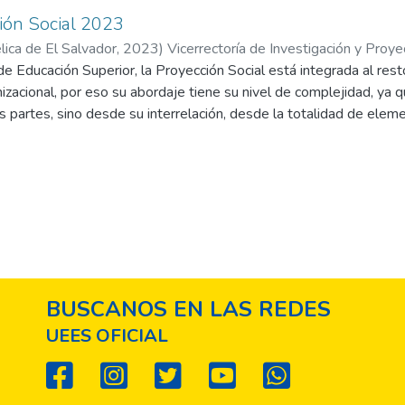
ión Social 2023
ica de El Salvador,
2023
)
Vicerrectoría de Investigación y Proye
 de Educación Superior, la Proyección Social está integrada al rest
zacional, por eso su abordaje tiene su nivel de complejidad, ya 
 partes, sino desde su interrelación, desde la totalidad de elem
a la Proyección Social desde un enfoque sistémico, lo cual supon
tado de la vivencia formativa, de investigación y de vinculación s
tivas dentro de esa experiencia se relacionan entre si sinérgica
das de elementos de apoyo que fortalecen el proceso, afectándo
 como la internacionalización, la cooperación interinstitucional, l
BUSCANOS EN LAS REDES
UEES OFICIAL