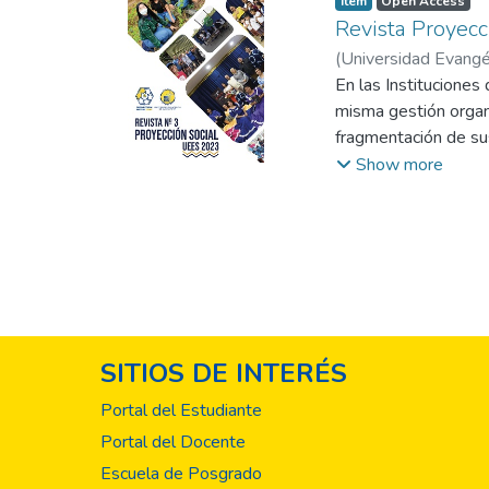
Item
Open Access
Revista Proyecc
(
Universidad Evangél
En las Instituciones
misma gestión organi
fragmentación de sus
requiere comprender 
Show more
graduado es el resul
Las funciones sustan
constante, acompaña
referimos a elementos
SITIOS DE INTERÉS
Portal del Estudiante
Portal del Docente
Escuela de Posgrado