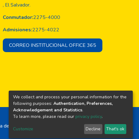
, El Salvador.
Conmutador:
2275-4000
Admisiones:
2275-4022
CORREO INSTITUCIONAL OFFICE 365
We collect and process your personal information for the
following purposes:
Authentication, Preferences,
Acknowledgement and Statistics
.
To learn more, please read our
privacy policy
.
a de El Salvador
Customize
Decline
That's ok