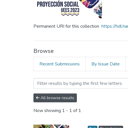
Permanent URI for this collection
https://hdl.
Browse
Recent Submissions
By Issue Date
Browsing Revista N°3 Proy
All browse results
Now showing
1 - 1 of 1