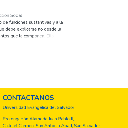
cción Social
o de funciones sustantivas y a la
que debe explicarse no desde la
entos que la componen. Ello
e entender que el perfil de
ocial de cuando se es estudiante.
mente, constituyendo un todo
lo dialécticamente; nos
a comunicación, entre otras.
CONTACTANOS
Universidad Evangélica del Salvador
Prolongación Alameda Juan Pablo II,
Calle el Carmen, San Antonio Abad, San Salvador