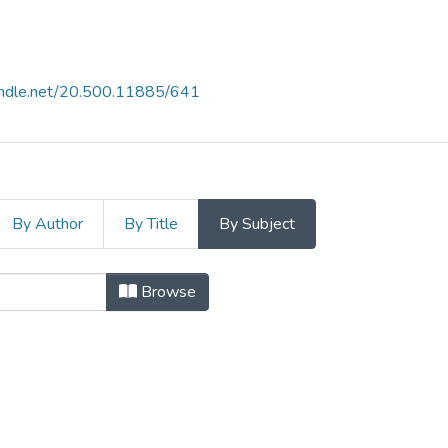
handle.net/20.500.11885/641
By Author
By Title
By Subject
ección Social 2023 by Subject "Univ
Browse