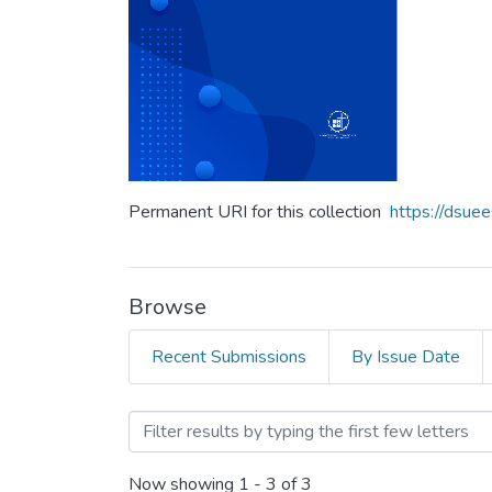
Permanent URI for this collection
https://dsue
Browse
Recent Submissions
By Issue Date
Browsing Anuario de invest
Now showing
1 - 3 of 3