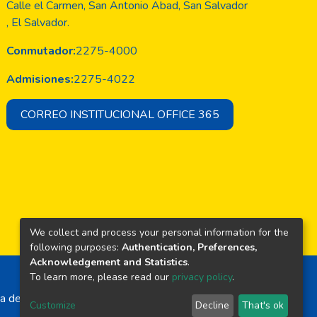
Calle el Carmen, San Antonio Abad, San Salvador
, El Salvador.
Conmutador:
2275-4000
Admisiones:
2275-4022
CORREO INSTITUCIONAL OFFICE 365
We collect and process your personal information for the
following purposes:
Authentication, Preferences,
Acknowledgement and Statistics
.
To learn more, please read our
privacy policy
.
a de El Salvador
Customize
Decline
That's ok