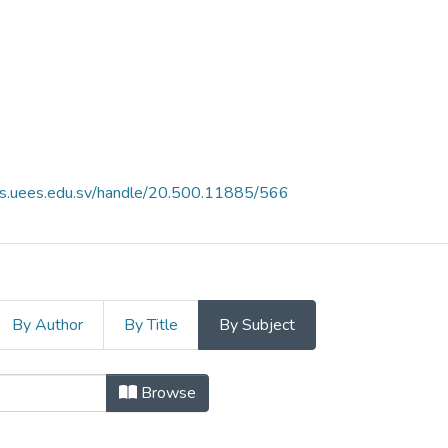
es.uees.edu.sv/handle/20.500.11885/566
By Author
By Title
By Subject
igaciones de la Facultad de Ciencia
Browse