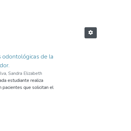
Odontológicas"
 odontológicas de la
dor.
alva, Sandra Elizabeth
ada estudiante realiza
 pacientes que solicitan el
ectos importantes en la redacción
clínica odontológica de la UEES.
iento para las investigaciones.
aboró una propuesta la cual puede
ones de la facultad e