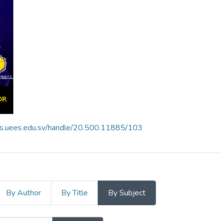
es.uees.edu.sv/handle/20.500.11885/103
By Author
By Title
By Subject