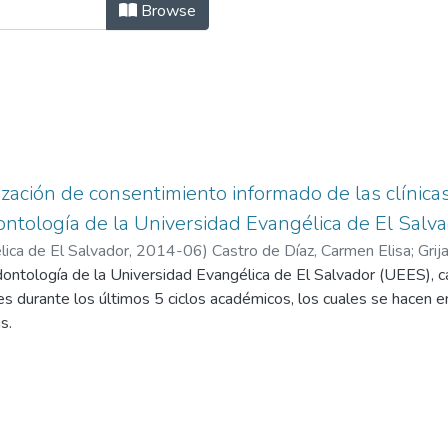
nca Vol.9 N°1 by Subject "Clínicas 
Browse
ación de consentimiento informado de las clínicas
ntología de la Universidad Evangélica de El Salva
ica de El Salvador,
2014-06
)
Castro de Díaz, Carmen Elisa
;
Grij
ontología de la Universidad Evangélica de El Salvador (UEES), c
s durante los últimos 5 ciclos académicos, los cuales se hacen en
s.
normas nacionales e internacionales y tomando en cuenta los asp
 informado, se elaboran tres documentos que se utilizarán en la 
van de modelo para las personas que deseen realizar un consentim
 de la documentación y normativa nacional e internacional y se el
futuros modelos de consentimientos informados en las investigaci