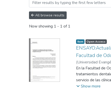
Browsing Revista Crea Cie
All browse results
Now showing
1 - 1 of 1
Item
Open Access
ENSAYO:Actualiz
Facultad de Odo
(
Universidad Evangél
En la Facultad de Od
tratamientos dentale
servicio de las clínica
Cumpliendo con las 
Show more
de un consentimiento
Se pretende que sir
Se hizo una revisión
servir de base para 