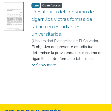
Item
Open Access
Prevalencia del consumo de
cigarrillos y otras formas de
tabaco en estudiantes
universitarios.
(
Universidad Evangélica de El Salvador,
2014-06
El objetivo del presente estudio fue
)
Bautista Pérez, Fabio
determinar la prevalencia del consumo de
cigarrillos u otra forma de tabaco en
estudiantes de la Universidad Evangélica de
Show more
El Salvador, San Salvador, El Salvador.
Estudio descriptivo con un diseño
transversal y una muestra de 430
estudiantes, con un promedio de edad de
21,72 años y una DS de 3,7. Se realizó un
análisis descriptivo de la información y se
aplicó la prueba Chi-cuadrada. La