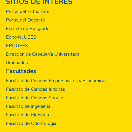
SITIOS DE INTERÉS
distribución de la muestra por sexo es de
33,3% hombres y 66,7% mujeres. El
Portal del Estudiante
34,8% había fumado cigarrillo alguna vez en
Portal del Docente
la vida, 11,8% en los últimos 12 meses y
Escuela de Posgrado
9,4% en el último mes; al relacionarlo con el
sexo resultaron estadísticamente
Editorial UEES
significativos (χ2=219,44, P≈0,000). Al
EPOUEES
comparar edad con consumo de cigarrillos
Dirección de Capellanía Universitaria
se observó que en las edades de 19 a 24
Graduados
años se presentaron los consumos mayores
Facultades
para una vez en la vida, 12 meses y 30 días,
predominando la edad de 23 a 24 años con
Facultad de Ciencias Empresariales y Económicas
los mayores porcentajes. Se encontraron
Facultad de Ciencias Jurídicas
diferencias estadísticas significativas para
Facultad de Ciencias Sociales
una vez en la vida (χ2=182,49, P≈0,000);
Facultad de Ingenieria
últimos 12 meses (χ2=111,24, P≈0,000)
y últimos 30 días (χ2=87,74, P≈0,000). La
Facultad de Medicina
edad promedio de inicio de consumo de
Facultad de Odontología
cigarrillo, fue de 15,60 años. La prevalencia