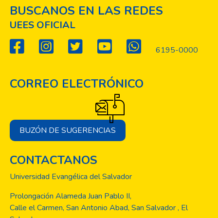
de consumo de cigarrillos u otras formas de
BUSCANOS EN LAS REDES
tabaco entre los estudiantes universitarios
UEES OFICIAL
resultó elevada, lo cual indica que es
necesario realizar estudios de prevención
6195-0000
para reducir el consumo y desarrollar
programas de abandono del tabaquismo
para consumidores definidos.
CORREO ELECTRÓNICO
BUZÓN DE SUGERENCIAS
CONTACTANOS
Universidad Evangélica del Salvador
Prolongación Alameda Juan Pablo II,
Calle el Carmen, San Antonio Abad, San Salvador , El