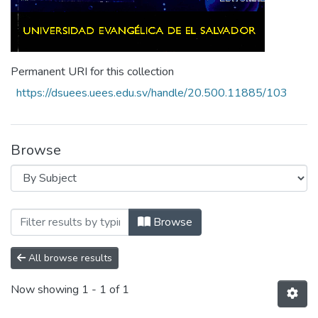
Permanent URI for this collection
https://dsuees.uees.edu.sv/handle/20.500.11885/103
Browse
Browsing Revista Crea Cienca Vol.9 N°1 
Browse
All browse results
Now showing
1 - 1 of 1