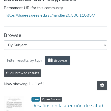
Permanent URI for this community
https://dsuees.uees.edu.sv/handle/20.500.11885/7
Browse
Browsing Escuelas de Posgrados by Subj
Browse
All browse results
Now showing
1 - 1 of 1
Item
Open Access
Desafíos en la atención de salud