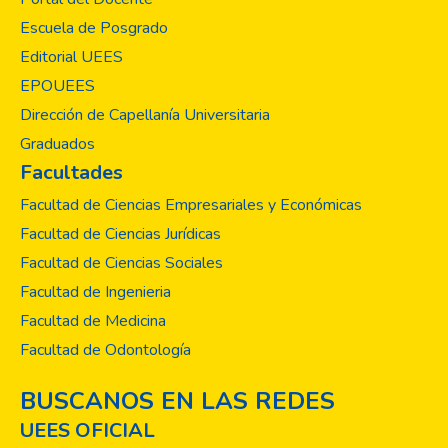
considerando sus derechos como pacientes,
Escuela de Posgrado
así como la necesidad imperante de un
cambio en el enfoque de las adicciones,
Editorial UEES
mediante un abordaje holístico que permita
EPOUEES
concebir al ser humano como un ser
Dirección de Capellanía Universitaria
biopsicosocial.
Graduados
Facultades
Facultad de Ciencias Empresariales y Económicas
Facultad de Ciencias Jurídicas
Facultad de Ciencias Sociales
Facultad de Ingenieria
Facultad de Medicina
Facultad de Odontología
BUSCANOS EN LAS REDES
UEES OFICIAL