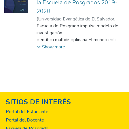
la Escuela de Posgrados 2019-
2020
(
Universidad Evangélica de El Salvador,
2020
Escuela de Posgrado impulsa modelo de
)
Direcciones de Publicaciones
investigación
científica multidisciplinaria El mundo entero
vive una evolución constante del
Show more
conocimiento y el desarrollo tecnológico. En
esta carrera por la innovación científica, El
Salvador se plantea el desafío de consolidar
un modelo educativo al más alto nivel que
brinde las herramientas teóricas y
tecnológicas que permitan formar
profesionales capaces de generar el
SITIOS DE INTERÉS
conocimiento científico que demanda la
sociedad.
Portal del Estudiante
Conscientes de esta apuesta, la Escuela de
Portal del Docente
Posgrado de la Universidad Evangélica de
Escuela de Posgrado