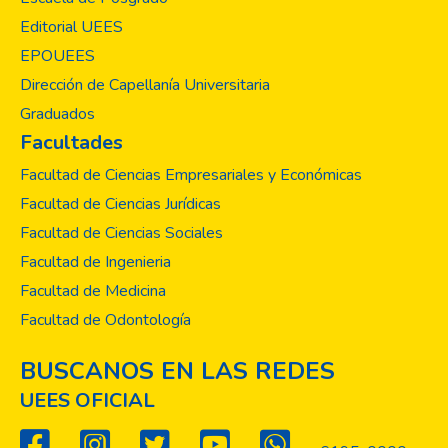
El
Salvador (UEES) impulsa con sus diferentes
Editorial UEES
maestrías un modelo educativo que
EPOUEES
garantiza la producción del conocimiento
Dirección de Capellanía Universitaria
científico multidisciplinario con enfoque
Graduados
pedagógico constructivista, basado en el
Facultades
fomento de la investigación científica sobre
las más importantes problemáticas sociales
Facultad de Ciencias Empresariales y Económicas
y el desarrollo de proyectos de innovación
Facultad de Ciencias Jurídicas
que aporten herramientas útiles para
Facultad de Ciencias Sociales
solventar las necesidades de diversos
Facultad de Ingenieria
sectores.
En el presente año, estudiantes de la
Facultad de Medicina
Escuela de Posgrado han desarrollado
Facultad de Odontología
veintiséis investigaciones científicas sobre
los principales problemas que enfrenta El
BUSCANOS EN LAS REDES
Salvador, entre ellas destacan las
UEES OFICIAL
relacionadas a la reciente pandemia del
COVID-19;