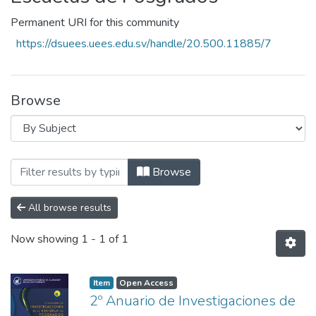
Permanent URI for this community
https://dsuees.uees.edu.sv/handle/20.500.11885/7
Browse
Browsing Escuelas de Posgrados by Subj
Browse
All browse results
Now showing
1 - 1 of 1
Item
Open Access
2º Anuario de Investigaciones de