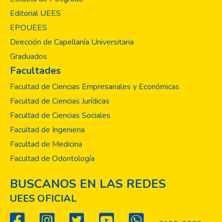
El
Salvador (UEES) impulsa con sus diferentes
Editorial UEES
maestrías un modelo educativo que
EPOUEES
garantiza la producción del conocimiento
Dirección de Capellanía Universitaria
científico multidisciplinario con enfoque
Graduados
pedagógico constructivista, basado en el
Facultades
fomento de la investigación científica sobre
las más importantes problemáticas sociales
Facultad de Ciencias Empresariales y Económicas
y el desarrollo de proyectos de innovación
Facultad de Ciencias Jurídicas
que aporten herramientas útiles para
Facultad de Ciencias Sociales
solventar las necesidades de diversos
Facultad de Ingenieria
sectores.
En el presente año, estudiantes de la
Facultad de Medicina
Escuela de Posgrado han desarrollado
Facultad de Odontología
veintiséis investigaciones científicas sobre
los principales problemas que enfrenta El
BUSCANOS EN LAS REDES
Salvador, entre ellas destacan las
UEES OFICIAL
relacionadas a la reciente pandemia del
COVID-19;