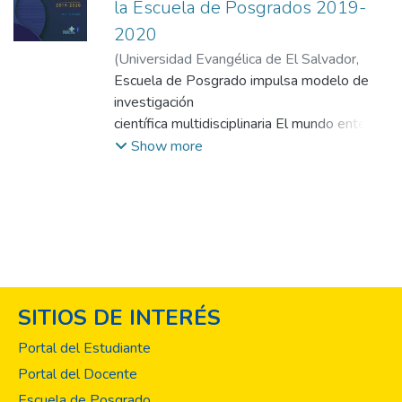
la Escuela de Posgrados 2019-
2020
(
Universidad Evangélica de El Salvador,
2020
Escuela de Posgrado impulsa modelo de
)
Direcciones de Publicaciones
investigación
científica multidisciplinaria El mundo entero
vive una evolución constante del
Show more
conocimiento y el desarrollo tecnológico. En
esta carrera por la innovación científica, El
Salvador se plantea el desafío de consolidar
un modelo educativo al más alto nivel que
brinde las herramientas teóricas y
tecnológicas que permitan formar
profesionales capaces de generar el
SITIOS DE INTERÉS
conocimiento científico que demanda la
sociedad.
Portal del Estudiante
Conscientes de esta apuesta, la Escuela de
Portal del Docente
Posgrado de la Universidad Evangélica de
Escuela de Posgrado