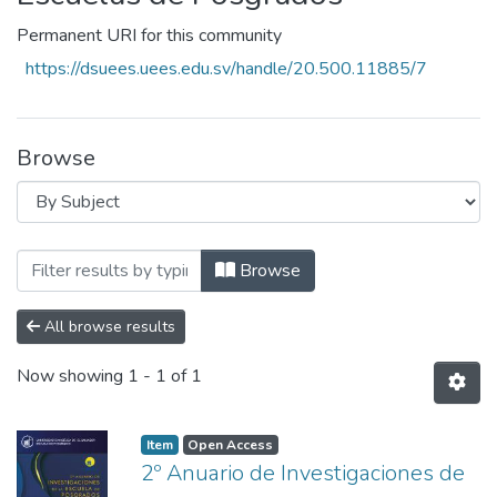
Permanent URI for this community
https://dsuees.uees.edu.sv/handle/20.500.11885/7
Browse
Browsing Escuelas de Posgrados by Subj
Browse
All browse results
Now showing
1 - 1 of 1
Item
Open Access
2º Anuario de Investigaciones de