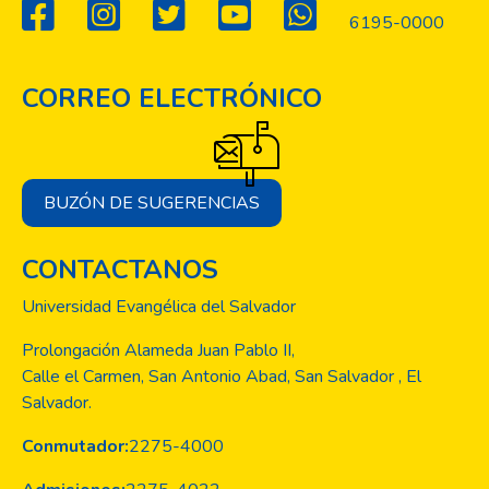
los médico-odontológicos, apoyo a los CDI
6195-0000
y CE. De acuerdo a los habitantes, los
proyectos sobre salud fueron de muchos
beneficios para ellos, así también los
CORREO ELECTRÓNICO
proyectos educativos como el apoyo a los
CDI y CE.
BUZÓN DE SUGERENCIAS
CONTACTANOS
Universidad Evangélica del Salvador
Prolongación Alameda Juan Pablo II,
Calle el Carmen, San Antonio Abad, San Salvador , El
Salvador.
Conmutador:
2275-4000