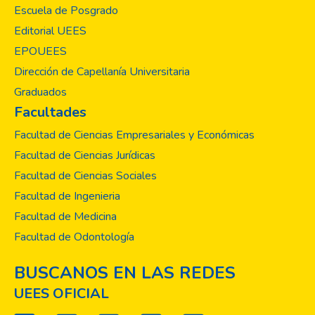
Escuela de Posgrado
encontró que el grupo etario de 15 a 49
años fue el predominante (88.8%), tuvo
Editorial UEES
más acceso a los servicios de salud
EPOUEES
(69.7%) y mostró los niveles de estudio
Dirección de Capellanía Universitaria
más elevados para primer y segundo ciclo
Graduados
(32.6% y 23.6% respectivamente). Las
Facultades
enfermedades más comunes en la
población fueron gripe, tos, bronquitis y
Facultad de Ciencias Empresariales y Económicas
sinusitis. El ingreso familiar promedio fue de
Facultad de Ciencias Jurídicas
$150 (53.9%). El 80.0% de los habitantes
Facultad de Ciencias Sociales
tiene casa propia. Solamente el 10.0%
Facultad de Ingenieria
consume agua potable y el 91.0% se
abastece de agua lluvia. Para la deposición
Facultad de Medicina
de las excretas, la mayoría hace uso de
Facultad de Odontología
letrinas de fosa séptica (68.5%) y de
alcantarillas (15.7%). El 29.21% mencionó
BUSCANOS EN LAS REDES
que la UEES había realizado proyectos que
UEES OFICIAL
fueron muy provechosos para ellos, como