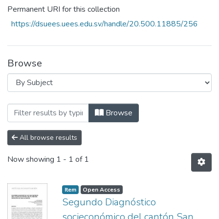
Permanent URI for this collection
https://dsuees.uees.edu.sv/handle/20.500.11885/256
Browse
Browsing Revista, Ciencia, Cultura y Soc
Browse
All browse results
Now showing
1 - 1 of 1
Item
Open Access
Segundo Diagnóstico
socieconómico del cantón San