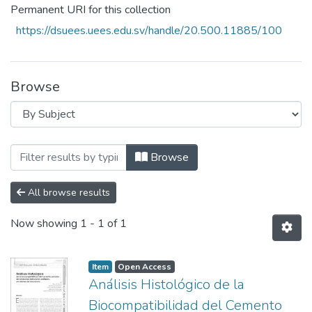
Permanent URI for this collection
https://dsuees.uees.edu.sv/handle/20.500.11885/100
Browse
Browsing Revista Crea Ciencia N°11 by Su
Browse
All browse results
Now showing
1 - 1 of 1
Item
Open Access
Análisis Histológico de la
Biocompatibilidad del Cemento