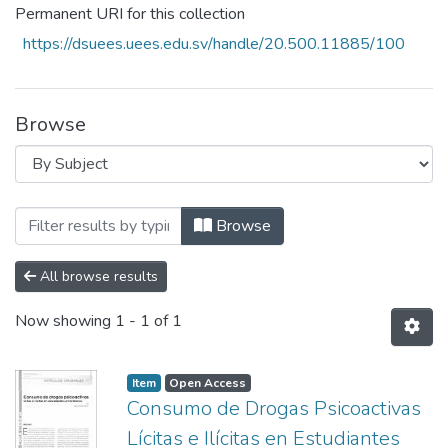
Permanent URI for this collection
https://dsuees.uees.edu.sv/handle/20.500.11885/100
Browse
Browsing Revista Crea Ciencia N°11 by Su
Browse
All browse results
Now showing
1 - 1 of 1
Item
Open Access
Consumo de Drogas Psicoactivas
Lícitas e Ilícitas en Estudiantes