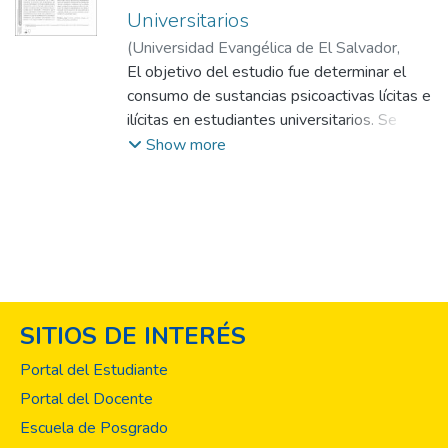
Universitarios
(
Universidad Evangélica de El Salvador,
2011-12
El objetivo del estudio fue determinar el
)
Bautista Pérez, Fabio
consumo de sustancias psicoactivas lícitas e
ilícitas en estudiantes universitarios. Se
realizó en 14 universidades privadas de El
Show more
Salvador, con una muestra de 594
estudiantes universitarios activos,
matriculados en las diferentes carreras que
sirven dichas universidades, con un nivel de
confianza de 95%, e intervalo de confianza
de 4%, la muestra se estratificó
proporcionalmente de acuerdo a la
SITIOS DE INTERÉS
población estudiantil de cada universidad. El
tipo de estudio fue descriptivo con un
Portal del Estudiante
diseño transversal..
Portal del Docente
Escuela de Posgrado