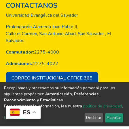
CONTACTANOS
Universidad Evangélica del Salvador
Prolongación Alameda Juan Pablo II,
Calle el Carmen, San Antonio Abad, San Salvador , El
Salvador.
Conmutador:
2275-4000
Admisiones:
2275-4022
CORREO INSTITUCIONAL OFFICE 365
Recopilamos y procesamos su información personal para los
siguientes propósitos:
Autenticación, Preferencias,
Reconocimiento y Estadísticas
.
Copyright © Todos los derechos son
Para obtener más información, lea nuestra
política de privacidad
.
de la Universidad Evangélica de El
ES
Salvador
Personalizar
Declinar
Aceptar