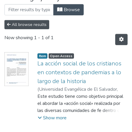
Browse
All browse results
Now showing
1 - 1 of 1
Item
Open Access
La acción social de los cristianos
en contextos de pandemias a lo
largo de la historia
(
Universidad Evangélica de El Salvador,
2022-01
Este estudio tiene como objetivo principal
)
Méndez Berríos, Marco Antonio
el abordar la «acción social» realizada por
las diversas comunidades de fe dentro de la
historia del cristianismo. Es importante
Show more
conocer como los cristianos realizaron labor
pastoral, en la atención de los enfermos en