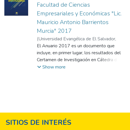
Facultad de Ciencias
Empresariales y Económicas "Lic.
Mauricio Antonio Barrientos
Murcia" 2017
(
Universidad Evangélica de El Salvador,
2017
El Anuario 2017 es un documento que
)
Facultad de Ciencias Empresariales
incluye, en primer lugar, los resultados del
Certamen de Investigación en Cátedra del
ciclo 01 y ciclo 02 del año 2017; en
Show more
segundo lugar, investigaciones realizadas
durante el Seminario de Especialidad ciclo
01 y 02, y el estudio de realidades
empresariales analizadas por los
estudiantes del Taller de Investigación, 01 y
02, que se describen posteriormente y que
corresponden a la Facultad de Ciencias
SITIOS DE INTERÉS
Empresariales y Económicas, “Lic. Mauricio
Antonio Barrientos Murcia”, de la