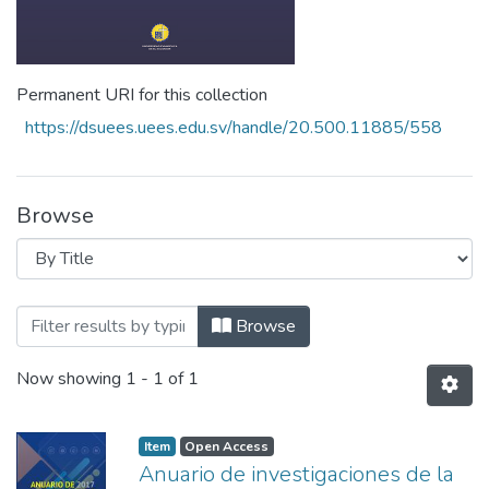
Permanent URI for this collection
https://dsuees.uees.edu.sv/handle/20.500.11885/558
Browse
Browsing Anuario de investigaciones de l
Browse
Now showing
1 - 1 of 1
Item
Open Access
Anuario de investigaciones de la