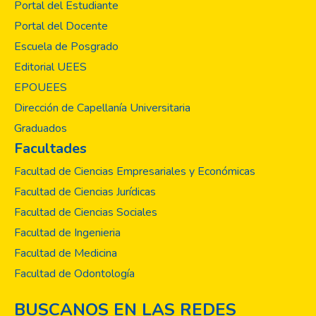
Portal del Estudiante
Universidad Evangélica de El Salvador
Portal del Docente
(UEES). En el desarrollo del documento se
Escuela de Posgrado
plasman las diferentes investigaciones de
las carreras multidisciplinarias que cursan las
Editorial UEES
asignaturas de Metodología de la
EPOUEES
Investigación I y II, quienes desarrollan sus
Dirección de Capellanía Universitaria
perfiles de investigación, con enfoque en
Graduados
competencias, basados en temas
Facultades
específicos de la especialidad y coherentes
con una realidad que exige cada vez jóvenes
Facultad de Ciencias Empresariales y Económicas
con espíritu investigador y emprendedor,
Facultad de Ciencias Jurídicas
capaces de solventar problemas
Facultad de Ciencias Sociales
relacionados con su empresa y sus
Facultad de Ingenieria
mercados.
Facultad de Medicina
Facultad de Odontología
BUSCANOS EN LAS REDES