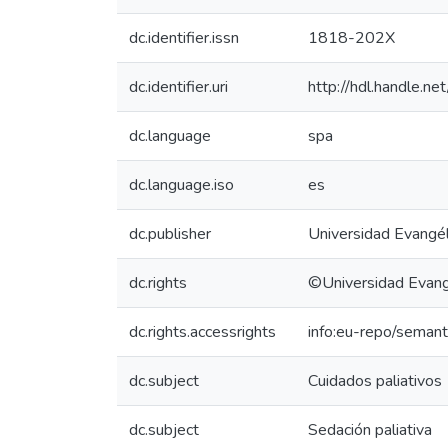
dc.identifier.issn
1818-202X
dc.identifier.uri
http://hdl.handle.
dc.language
spa
dc.language.iso
es
dc.publisher
Universidad Evangél
dc.rights
©Universidad Evange
dc.rights.accessrights
info:eu-repo/seman
dc.subject
Cuidados paliativos
dc.subject
Sedación paliativa