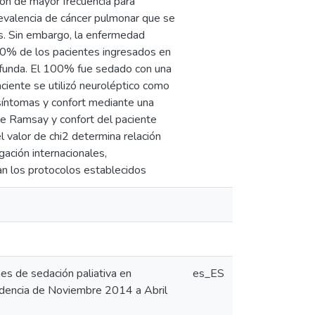
ión de mayor frecuencia para
prevalencia de cáncer pulmonar que se
s. Sin embargo, la enfermedad
 80% de los pacientes ingresados en
rofunda. El 100% fue sedado con una
iente se utilizó neuroléptico como
 síntomas y confort mediante una
 de Ramsay y confort del paciente
l valor de chi2 determina relación
gación internacionales,
can los protocolos establecidos
nes de sedación paliativa en
es_ES
idencia de Noviembre 2014 a Abril