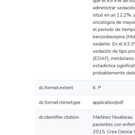
que el 69.4% de los
administrar sedación
situó en un 12,2%, 
oncológica de mayor
el periodo de tiempo
benzodiacepina (Mid
sedante. En el 63.3
sedación de tipo pro
(EDAF), metástasis y
estadística significa
probablemente debido
dc.format.extent
6. P
dc.format.mimetype
application/pdf
dc.identifier.citation
Martínez Noubleau, R
pacientes con enfer
2015. Crea Ciencia