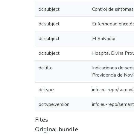
dc.subject
Control de síntomas 
dc.subject
Enfermedad oncológ
dc.subject
El Salvador
dc.subject
Hospital Divina Prov
dc.title
Indicaciones de sed
Providencia de Nov
dc.type
info:eu-repo/semanti
dc.type.version
info:eu-repo/semant
Files
Original bundle