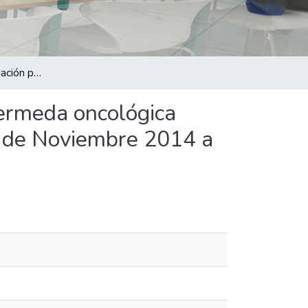
Indicaciones de sedación paliativa en pacientes con enfermeda oncológica avanzada ingresados en el Hospital Divina Providencia de Noviembre 2014 a Abril 2015
fermeda oncológica
a de Noviembre 2014 a