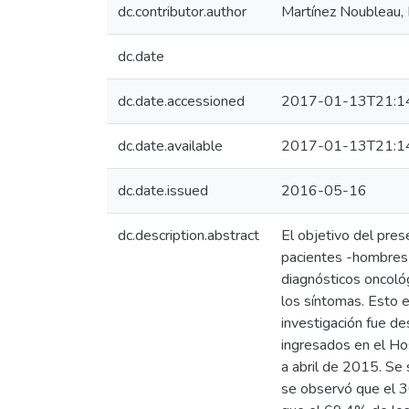
dc.contributor.author
Martínez Noubleau, 
dc.date
dc.date.accessioned
2017-01-13T21:1
dc.date.available
2017-01-13T21:1
dc.date.issued
2016-05-16
dc.description.abstract
El objetivo del pres
pacientes -hombres 
diagnósticos oncológ
los síntomas. Esto e
investigación fue de
ingresados en el Ho
a abril de 2015. Se
se observó que el 3