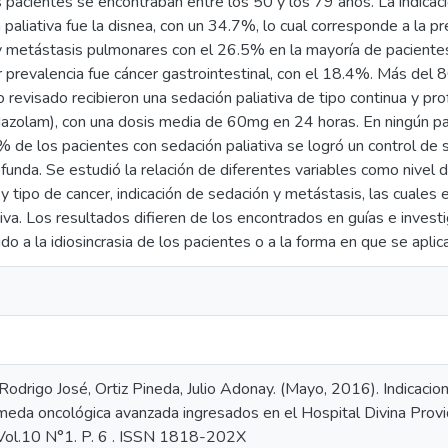
 pacientes se encontraban entre los 50 y los 79 años. La indicac
 paliativa fue la disnea, con un 34.7%, lo cual corresponde a la 
y metástasis pulmonares con el 26.5% en la mayoría de paciente
 prevalencia fue cáncer gastrointestinal, con el 18.4%. Más del
 revisado recibieron una sedación paliativa de tipo continua y p
azolam), con una dosis media de 60mg en 24 horas. En ningún pac
% de los pacientes con sedación paliativa se logró un control de
funda. Se estudió la relación de diferentes variables como nivel
 tipo de cancer, indicación de sedación y metástasis, las cuales e
tiva. Los resultados difieren de los encontrados en guías e investi
 a la idiosincrasia de los pacientes o a la forma en que se apli
odrigo José, Ortiz Pineda, Julio Adonay. (Mayo, 2016). Indicacio
meda oncológica avanzada ingresados en el Hospital Divina Prov
 Vol.10 N°1. P. 6 . ISSN 1818-202X