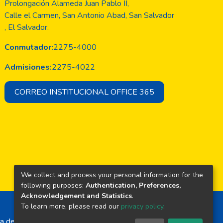
Prolongación Alameda Juan Pablo II,
Calle el Carmen, San Antonio Abad, San Salvador
, El Salvador.
Conmutador:
2275-4000
Admisiones:
2275-4022
CORREO INSTITUCIONAL OFFICE 365
We collect and process your personal information for the
following purposes:
Authentication, Preferences,
Acknowledgement and Statistics
.
To learn more, please read our
privacy policy
.
a de El Salvador