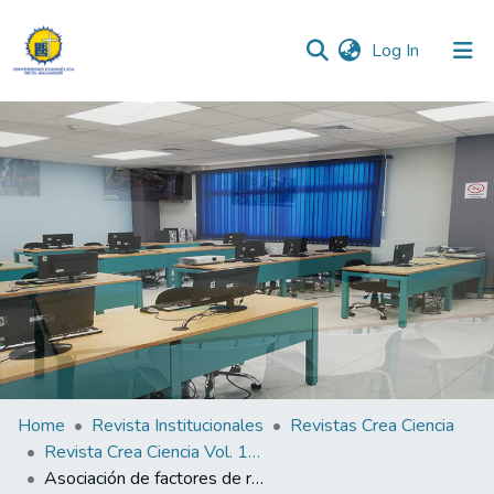
(current)
Log In
Communities & Collections
All of DSpace
Statistics
Home
Revista Institucionales
Revistas Crea Ciencia
Revista Crea Ciencia Vol. 15 N° 1
Asociación de factores de riesgo Ginecoobstétricos con lesiones escamosas intraepiteliales en pacientes de 19 a 45 años