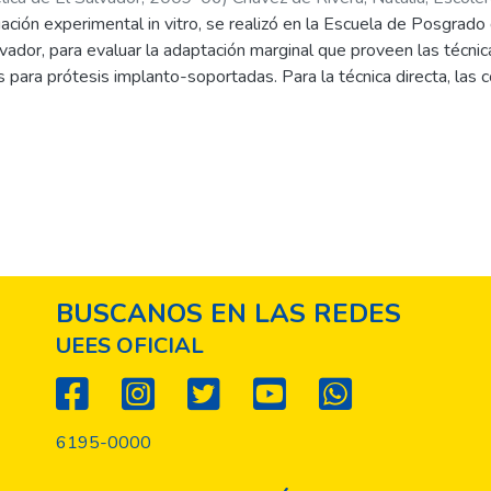
ación experimental in vitro, se realizó en la Escuela de Posgrad
via, Hugo Alfredo
;
Flores, Jorge Alberto
;
Portillo Hernández, Jos
vador, para evaluar la adaptación marginal que proveen las técnica
s para prótesis implanto-soportadas. Para la técnica directa, las 
 los implantes, trasladándolos a un modelo de yeso; y para la indi
os mismos; cabe resaltar que la técnica indirecta se realizó dos
a misma.
BUSCANOS EN LAS REDES
UEES OFICIAL
6195-0000