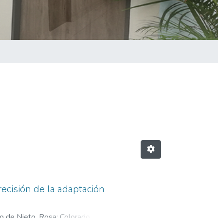
recisión de la adaptación
o de Nieto, Rosa
;
Colorado,