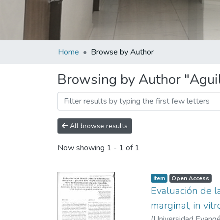
Home
Browse by Author
Browsing by Author "Aguil
All browse results
Now showing
1 - 1 of 1
Item
Open Access
Evaluación de la
marginal, in vit
(
Universidad Evangél