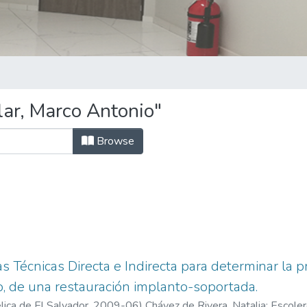
ar, Marco Antonio"
Browse
s Técnicas Directa e Indirecta para determinar la p
ro, de una restauración implanto-soportada.
ica de El Salvador,
2009-06
)
Chávez de Rivera, Natalia
;
Escoler