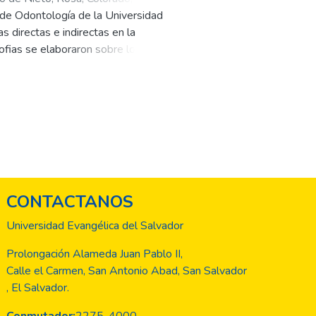
o de Odontología de la Universidad
é
;
Aguilar, Marco Antonio
s directas e indirectas en la
cofias se elaboraron sobre los
recta, se realizaron sobre los
 veces una con supervisión
CONTACTANOS
Universidad Evangélica del Salvador
Prolongación Alameda Juan Pablo II,
Calle el Carmen, San Antonio Abad, San Salvador
, El Salvador.