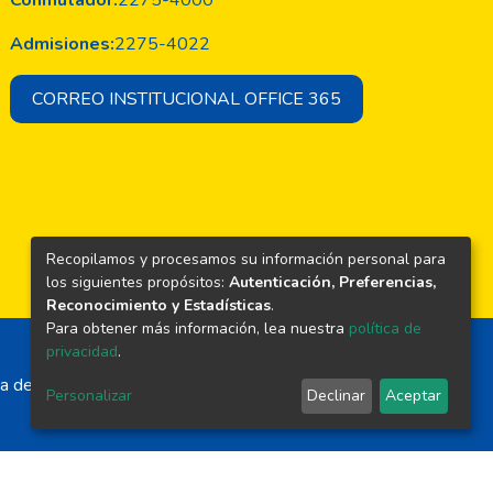
Conmutador:
2275-4000
Admisiones:
2275-4022
CORREO INSTITUCIONAL OFFICE 365
Recopilamos y procesamos su información personal para
los siguientes propósitos:
Autenticación, Preferencias,
Reconocimiento y Estadísticas
.
Para obtener más información, lea nuestra
política de
privacidad
.
a de El Salvador
Personalizar
Declinar
Aceptar