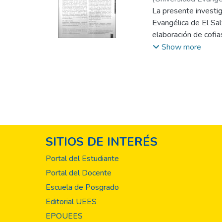
Alejandro José
La presente investig
;
Sara
Evangélica de El Sal
elaboración de cofia
pilares originales de
Show more
modelos en yeso de l
docente y otra sin l
SITIOS DE INTERÉS
Portal del Estudiante
Portal del Docente
Escuela de Posgrado
Editorial UEES
EPOUEES