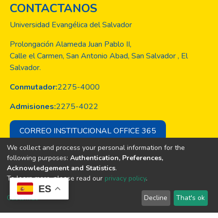
CONTACTANOS
Universidad Evangélica del Salvador
Prolongación Alameda Juan Pablo II,
Calle el Carmen, San Antonio Abad, San Salvador , El
Salvador.
Conmutador:
2275-4000
Admisiones:
2275-4022
CORREO INSTITUCIONAL OFFICE 365
We collect and process your personal information for the
following purposes:
Authentication, Preferences,
Acknowledgement and Statistics
.
Copyright © Todos los derechos son
To learn more, please read our
privacy policy
.
de la Universidad Evangélica de El
ES
Salvador
Customize
Decline
That's ok