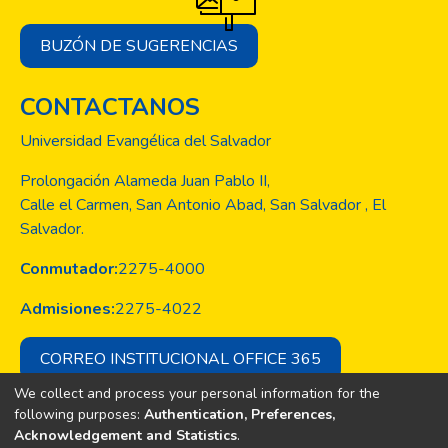
BUZÓN DE SUGERENCIAS
CONTACTANOS
Universidad Evangélica del Salvador
Prolongación Alameda Juan Pablo II,
Calle el Carmen, San Antonio Abad, San Salvador , El
Salvador.
Conmutador:
2275-4000
Admisiones:
2275-4022
CORREO INSTITUCIONAL OFFICE 365
We collect and process your personal information for the
following purposes:
Authentication, Preferences,
Acknowledgement and Statistics
.
Copyright © Todos los derechos son