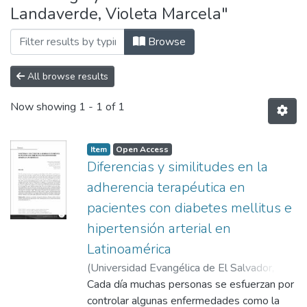
Landaverde, Violeta Marcela"
Browse
All browse results
Now showing
1 - 1 of 1
Item
Open Access
Diferencias y similitudes en la
adherencia terapéutica en
pacientes con diabetes mellitus e
hipertensión arterial en
Latinoamérica
(
Universidad Evangélica de El Salvador,
2020-01
Cada día muchas personas se esfuerzan por
)
Calderón Barahona, Gabriela
Michelle
controlar algunas enfermedades como la
;
García Landaverde, Violeta