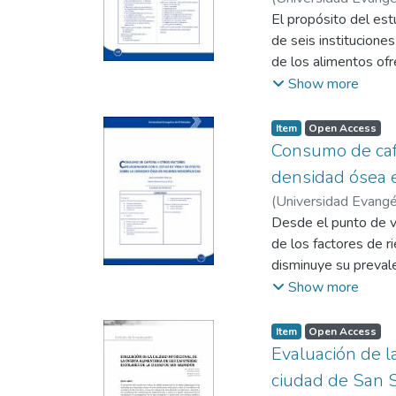
El propósito del estu
de seis institucione
de los alimentos ofr
estudiantes. La inve
Show more
escolares de institu
probabilística estra
Item
Open Access
que cerca del 73% de
Consumo de cafe
carbohidratos y gra
densidad ósea 
vitamínica y mineral
(
Universidad Evangél
alimentos, se encont
Desde el punto de vi
moderado. En lo que 
de los factores de 
embargo, se detectó
disminuye su prevale
estados el 29.4% de
menores demandas de
Show more
3.8%, reflejando un 
carga presupuestari
el nivel de vida de l
Item
Open Access
problema produce en
Evaluación de la
de gran importancia 
ciudad de San 
enorme riesgo para l