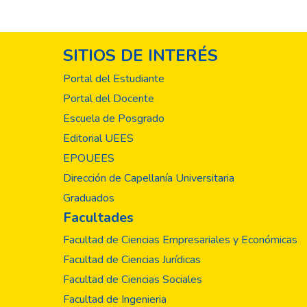
probablemente, algun
educación alimentari
nutricional en todas
ferropénica, como so
cárnicos, vegetales 
SITIOS DE INTERÉS
Portal del Estudiante
Portal del Docente
Escuela de Posgrado
Editorial UEES
EPOUEES
Dirección de Capellanía Universitaria
Graduados
Facultades
Facultad de Ciencias Empresariales y Económicas
Facultad de Ciencias Jurídicas
Facultad de Ciencias Sociales
Facultad de Ingenieria