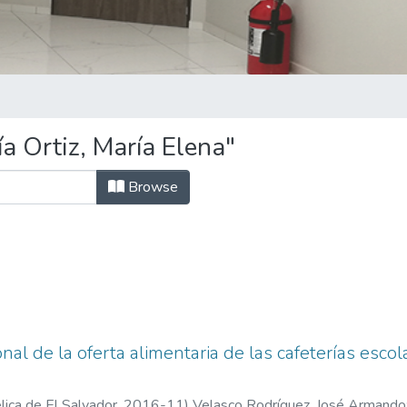
a Ortiz, María Elena"
Browse
onal de la oferta alimentaria de las cafeterías esco
ica de El Salvador,
2016-11
)
Velasco Rodríguez, José Armando