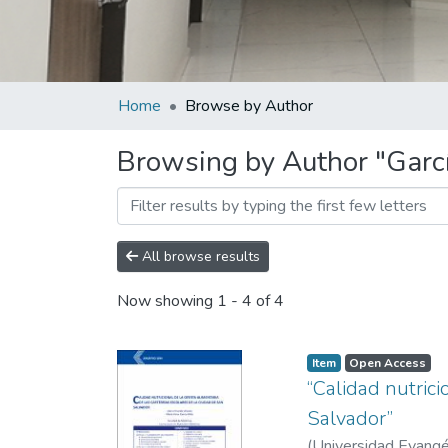
Home
Browse by Author
Browsing by Author "Garcí
All browse results
Now showing
1 - 4 of 4
Item
Open Access
“Calidad nutrici
Salvador”
(
Universidad Evangél