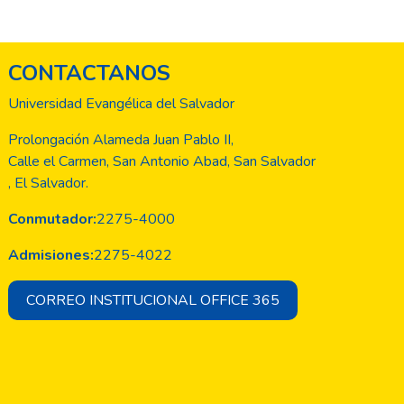
 de alto riesgo de anemia
cia del consumo de alimentos
e absorción del mineral
CONTACTANOS
Universidad Evangélica del Salvador
Prolongación Alameda Juan Pablo II,
Calle el Carmen, San Antonio Abad, San Salvador
, El Salvador.
Conmutador:
2275-4000
Admisiones:
2275-4022
CORREO INSTITUCIONAL OFFICE 365