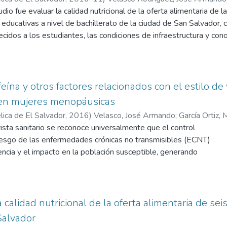
dio fue evaluar la calidad nutricional de la oferta alimentaria de 
s educativas a nivel de bachillerato de la ciudad de San Salvador,
ecidos a los estudiantes, las condiciones de infraestructura y cono
stigación fue de tipo descriptivo y transversal, con enfoque analít
ciones privadas ubicadas en diferente zonas de la ciudad capital,
tificada de 524 estudiantes de bachillerato de ambos sexos. Los 
 los productos ofertados en las cafeterías se caracterizaban po
ína y otros factores relacionados con el estilo de 
sas, constituyéndose en una oferta obesogénica, descuidando espe
en mujeres menopáusicas
 de los alimentos. Con respecto al riesgo de violaciones a la norm
ica de El Salvador,
2016
)
Velasco, José Armando
;
García Ortiz, 
ró que, en términos generales, las cafeterías escolares tenían un
sta sanitario se reconoce universalmente que el control
respecta al estado nutricional, se encontró que el 66.8% estaba 
riesgo de las enfermedades crónicas no transmisibles (ECNT)
 que el principal problema nutricional era el sobrepeso y obesid
ncia y el impacto en la población susceptible, generando
 los encuestados; también se observó que la prevalencia de des
 atención en el sistema nacional de salud y reduciendo la
33.2% de malnutrición, lo cual es una cifra demasiada alta para e
a para su tratamiento, y lo más importante, puede mejorar
a población en riesgo. En el caso particular de los procesos de des
 el grupo de mujeres en etapa menopaúsica, el control de los fac
 calidad nutricional de la oferta alimentaria de sei
para prevenir dichas afecciones y evitar casos severos como la 
Salvador
a fractura, especialmente de cadera1.