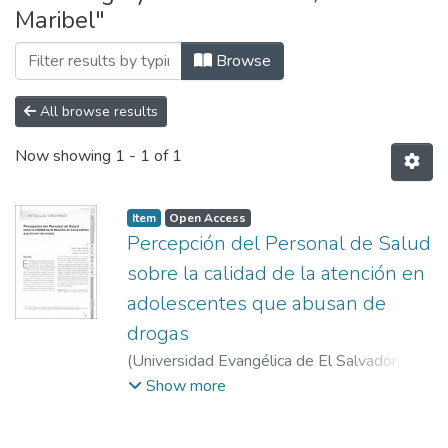
Maribel"
Browse
All browse results
Now showing
1 - 1 of 1
Item
Open Access
Percepción del Personal de Salud
sobre la calidad de la atención en
adolescentes que abusan de
drogas
(
Universidad Evangélica de El Salvador,
2012-06
)
Juárez de Amaya, Cristina
;
García,
Show more
Mirna Maribel
;
Marquina, Ana Milena