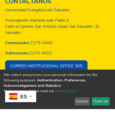
CONTACTANOS
Universidad Evangélica del Salvador
Prolongación Alameda Juan Pablo II,
Calle el Carmen, San Antonio Abad, San Salvador , El
Salvador.
Conmutador:
2275-4000
Admisiones:
2275-4022
CORREO INSTITUCIONAL OFFICE 365
We collect and process your personal information for the
following purposes:
Authentication, Preferences,
Acknowledgement and Statistics
.
Copyright © Todos los derechos son
To learn more, please read our
privacy policy
.
de la Universidad Evangélica de El
ES
Salvador
Customize
Decline
That's ok