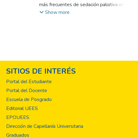
más frecuentes de sedación paliativa en
pacientes -hombres y mujeres- que
Show more
estuvieron ingresados en una unidad de
cuidados paliativos, así como los
diagnósticos oncológicos, el tipo de
sedación y las dosis administradas,y
determinar si se logró un adecuado control
de los síntomas. Esto es relevante debido a
que no se cuenta con datos nacionales
SITIOS DE INTERÉS
referentes a esta terapéutica. El tipo de
investigación fue descriptiva, con diseño
Portal del Estudiante
retrospectivo en la cual se realizó una
Portal del Docente
revisión de expedientes de los pacientes
Escuela de Posgrado
ingresados en el Hospital de cuidados
paliativos Divina Providencia de El Salvador,
Editorial UEES
en el periodo de noviembre de 2014 a abril
EPOUEES
de 2015. Se seleccionó una muestra no
Dirección de Capellanía Universitaria
probabilista por conveniencia de 49
Graduados
pacientes. Según los datos obtenidos, se