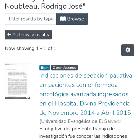
Noubleau, Rodrigo José"
Browse
All browse results
Now showing
1 - 1 of 1
Item
Open Access
Indicaciones de sedación paliativa
en pacientes con enfermeda
oncológica avanzada ingresados
en el Hospital Divina Providencia
de Noviembre 2014 a Abril 2015
(
Universidad Evangélica de El Salvador,
2016-05-16
El objetivo del presente trabajo de
)
Ortiz Pineda, Julio Adonay
;
Martínez Noubleau, Rodrigo José
investigación fue conocer las indicaciones
;